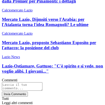
dalla Premier per Pinamonti: i dettagli
Calciomercato Lazio
Mercato Lazio, Dijmsiti verso l'Arabia: per
l'Atalanta torna l'idea Romagnoli? Le ultime
Calciomercato Lazio
Mercato Lazio, proposto Sebastiano Esposito per
l'attacco: la posizione del club
Lazio News
Lazio-Ostiamare, Gattuso: "C'è spirito e si vede, non
voglio alibi. I giovani..."
Commenti
Invia Commento
Tutti
Leggi altri commenti