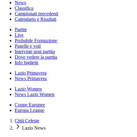
News
Classifica
Campionati precedenti
Calendario e Risultati
Partite
Live
Probabile Formazione
Pagelle e voti
Interviste post partita
Dove vedere la partita
Info biglietti
Lazio Primavera
News Primavera
Lazio Women
News Lazio Women
Coppe Europee
Europa League
Città Celeste
Lazio News