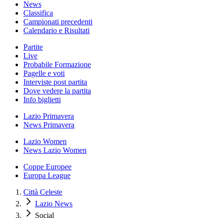
News
Classifica
Campionati precedenti
Calendario e Risultati
Partite
Live
Probabile Formazione
Pagelle e voti
Interviste post partita
Dove vedere la partita
Info biglietti
Lazio Primavera
News Primavera
Lazio Women
News Lazio Women
Coppe Europee
Europa League
Città Celeste
Lazio News
Social