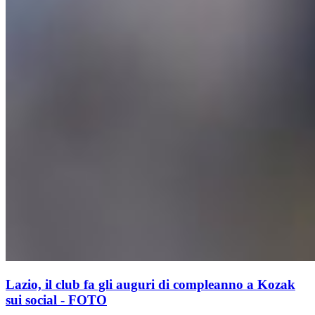
Lazio, il club fa gli auguri di compleanno a Kozak
sui social - FOTO