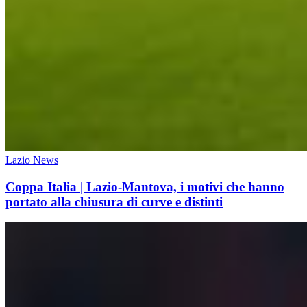
Lazio News
Coppa Italia | Lazio-Mantova, i motivi che hanno
portato alla chiusura di curve e distinti