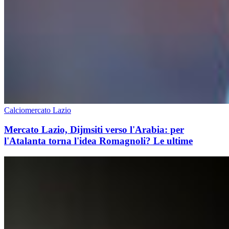
Calciomercato Lazio
Mercato Lazio, Dijmsiti verso l'Arabia: per
l'Atalanta torna l'idea Romagnoli? Le ultime