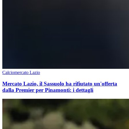
Calciomercato Lazio
Mercato Lazio, il Sassuolo ha rifiutato un'offerta
dalla Premier per Pinamonti: i dettagli