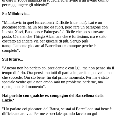
di dare il 100% aiutando la squadra ad arrivare a un livello ottimo
per raggiungere gli obiettivi".
Su Milinkovic...
"Milinkovic in quel Barcellona? Difficile (ride, ndr). Lui è un
giocatore forte, ha un bel tiro da fuori, però fare un paragone con
Iniesta, Xavi, Busquets e Fabregas è difficile che possa trovare
posto. C'era anche Thiago Alcantara che è fortissimo, ma è stato
costretto ad andare via per giocare di più. Sergio può
tranquillamente giocare al Barcellona comunque perché è
completo".
Sul futuro...
"Ancora non ho parlato col presidente e con Igli, ma non penso sia il
tempo di farlo. Ora pensiamo tutti di partita in partita e poi vediamo
che succede. Qui sto bene, fin dal primo momento. Per me è stato
speciale venire qui e non credo sarà un problema parlarne, ma
ripeto, non è il momento".
Hai parlato con qualche ex compagno del Barcellona della
Lazio?
"Ho parlato coi giocatori del Barca, se stai al Barcellona stai bene è
difficle andare via. Per me è soeciale quando faccio un gol