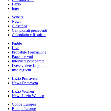
Lazio
Inter
Serie A
News
Classifica
Campionati precedenti
Calendario e Risultati
Partite
Live
Probabile Formazione
Pagelle e voti
Interviste post partita
Dove vedere la partita
Info biglietti
Lazio Primavera
News Primavera
Lazio Women
News Lazio Women
Coppe Europee
Europa League