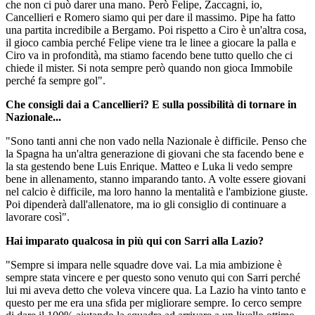
che non ci può darer una mano. Però Felipe, Zaccagni, io,
Cancellieri e Romero siamo qui per dare il massimo. Pipe ha fatto
una partita incredibile a Bergamo. Poi rispetto a Ciro è un'altra cosa,
il gioco cambia perché Felipe viene tra le linee a giocare la palla e
Ciro va in profondità, ma stiamo facendo bene tutto quello che ci
chiede il mister. Si nota sempre però quando non gioca Immobile
perché fa sempre gol".
Che consigli dai a Cancellieri? E sulla possibilità di tornare in
Nazionale...
"Sono tanti anni che non vado nella Nazionale è difficile. Penso che
la Spagna ha un'altra generazione di giovani che sta facendo bene e
la sta gestendo bene Luis Enrique. Matteo e Luka li vedo sempre
bene in allenamento, stanno imparando tanto. A volte essere giovani
nel calcio è difficile, ma loro hanno la mentalità e l'ambizione giuste.
Poi dipenderà dall'allenatore, ma io gli consiglio di continuare a
lavorare così".
Hai imparato qualcosa in più qui con Sarri alla Lazio?
"Sempre si impara nelle squadre dove vai. La mia ambizione è
sempre stata vincere e per questo sono venuto qui con Sarri perché
lui mi aveva detto che voleva vincere qua. La Lazio ha vinto tanto e
questo per me era una sfida per migliorare sempre. Io cerco sempre