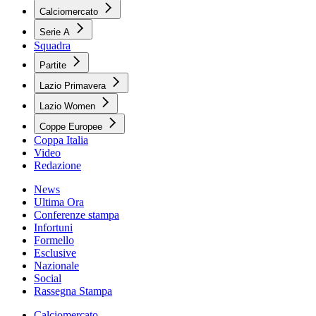
Calciomercato
Serie A
Squadra
Partite
Lazio Primavera
Lazio Women
Coppe Europee
Coppa Italia
Video
Redazione
News
Ultima Ora
Conferenze stampa
Infortuni
Formello
Esclusive
Nazionale
Social
Rassegna Stampa
Calciomercato