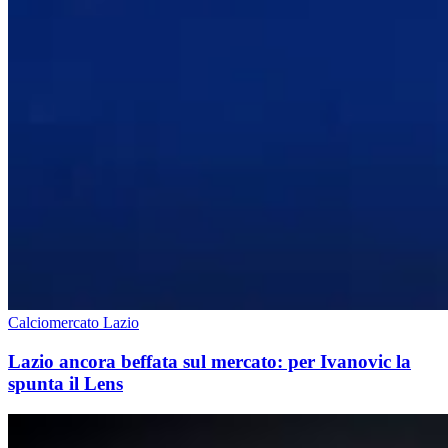
Calciomercato Lazio
Lazio ancora beffata sul mercato: per Ivanovic la
spunta il Lens