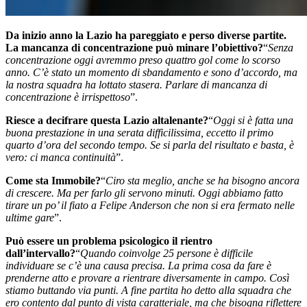
Da inizio anno la Lazio ha pareggiato e perso diverse partite.
La mancanza di concentrazione può minare l’obiettivo?
“
Senza
concentrazione oggi avremmo preso quattro gol come lo scorso
anno. C’è stato un momento di sbandamento e sono d’accordo, ma
la nostra squadra ha lottato stasera. Parlare di mancanza di
concentrazione è irrispettoso
”.
Riesce a decifrare questa Lazio altalenante?
“
Oggi si è fatta una
buona prestazione in una serata difficilissima, eccetto il primo
quarto d’ora del secondo tempo. Se si parla del risultato e basta, è
vero: ci manca continuità
”.
Come sta Immobile?
“
Ciro sta meglio, anche se ha bisogno ancora
di crescere. Ma per farlo gli servono minuti. Oggi abbiamo fatto
tirare un po’ il fiato a Felipe Anderson che non si era fermato nelle
ultime gare
”.
Può essere un problema psicologico il rientro
dall’intervallo?
“
Quando coinvolge 25 persone è difficile
individuare se c’è una causa precisa. La prima cosa da fare è
prenderne atto e provare a rientrare diversamente in campo. Così
stiamo buttando via punti. A fine partita ho detto alla squadra che
ero contento dal punto di vista caratteriale, ma che bisogna riflettere