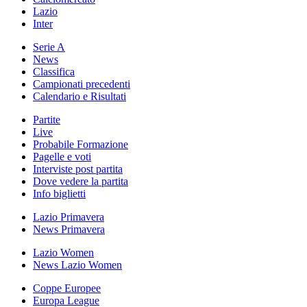
Lazio
Inter
Serie A
News
Classifica
Campionati precedenti
Calendario e Risultati
Partite
Live
Probabile Formazione
Pagelle e voti
Interviste post partita
Dove vedere la partita
Info biglietti
Lazio Primavera
News Primavera
Lazio Women
News Lazio Women
Coppe Europee
Europa League