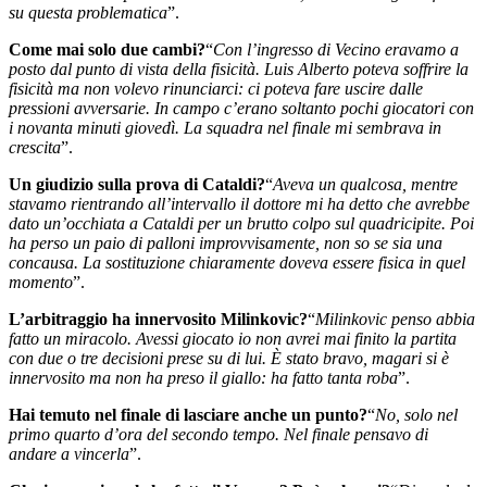
su questa problematica
”.
Come mai solo due cambi?
“
Con l’ingresso di Vecino eravamo a
posto dal punto di vista della fisicità. Luis Alberto poteva soffrire la
fisicità ma non volevo rinunciarci: ci poteva fare uscire dalle
pressioni avversarie. In campo c’erano soltanto pochi giocatori con
i novanta minuti giovedì. La squadra nel finale mi sembrava in
crescita
”.
Un giudizio sulla prova di Cataldi?
“
Aveva un qualcosa, mentre
stavamo rientrando all’intervallo il dottore mi ha detto che avrebbe
dato un’occhiata a Cataldi per un brutto colpo sul quadricipite. Poi
ha perso un paio di palloni improvvisamente, non so se sia una
concausa. La sostituzione chiaramente doveva essere fisica in quel
momento
”.
L’arbitraggio ha innervosito Milinkovic?
“
Milinkovic penso abbia
fatto un miracolo. Avessi giocato io non avrei mai finito la partita
con due o tre decisioni prese su di lui. È stato bravo, magari si è
innervosito ma non ha preso il giallo: ha fatto tanta roba
”.
Hai temuto nel finale di lasciare anche un punto?
“
No, solo nel
primo quarto d’ora del secondo tempo. Nel finale pensavo di
andare a vincerla
”.