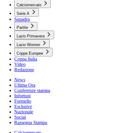
Calciomercato
Serie A
Squadra
Partite
Lazio Primavera
Lazio Women
Coppe Europee
Coppa Italia
Video
Redazione
News
Ultima Ora
Conferenze stampa
Infortuni
Formello
Esclusive
Nazionale
Social
Rassegna Stampa
Calciomercato