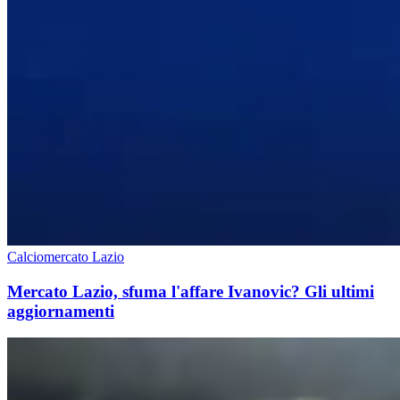
Calciomercato Lazio
Mercato Lazio, sfuma l'affare Ivanovic? Gli ultimi
aggiornamenti