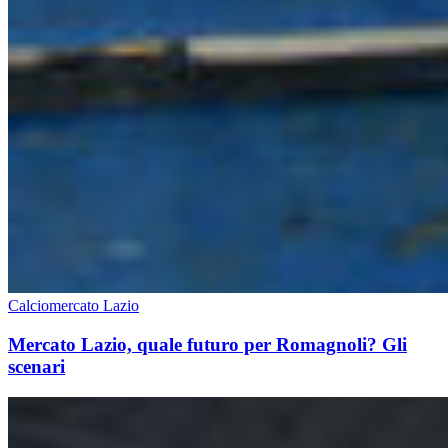
Calciomercato Lazio
Mercato Lazio, quale futuro per Romagnoli? Gli
scenari