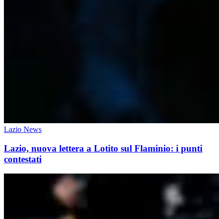
Lazio News
Lazio, nuova lettera a Lotito sul Flaminio: i punti
contestati