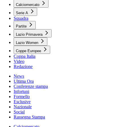
Calciomercato
Serie A
Squadra
Partite
Lazio Primavera
Lazio Women
Coppe Europee
Coppa Italia
Video
Redazione
News
Ultima Ora
Conferenze stampa
Infortuni
Formello
Esclusive
Nazionale
Social
Rassegna Stampa
Calciomercato