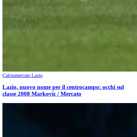
Calciomercato Lazio
Lazio, nuovo nome per il centrocampo: occhi sul
classe 2008 Markovic / Mercato