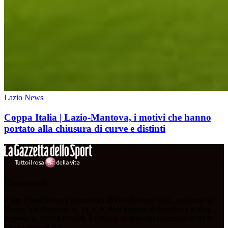
Lazio News
Coppa Italia | Lazio-Mantova, i motivi che hanno
portato alla chiusura di curve e distinti
Cittaceleste.it
Il sito CittàCeleste.it di titolarità di Geo Editrice S.r.l., con sede in
Roma, Via Bomarzo n. 34, C.F, PI e numero di iscrizione al Reg.
Imprese n. 09724341004, è affiliato al network Gazzanet di RCS
Mediagroup S.p.a..