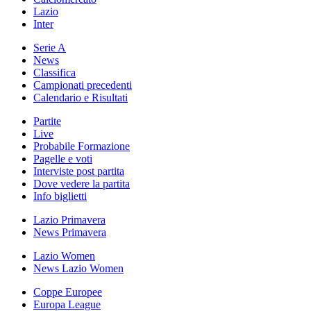
Lazio
Inter
Serie A
News
Classifica
Campionati precedenti
Calendario e Risultati
Partite
Live
Probabile Formazione
Pagelle e voti
Interviste post partita
Dove vedere la partita
Info biglietti
Lazio Primavera
News Primavera
Lazio Women
News Lazio Women
Coppe Europee
Europa League