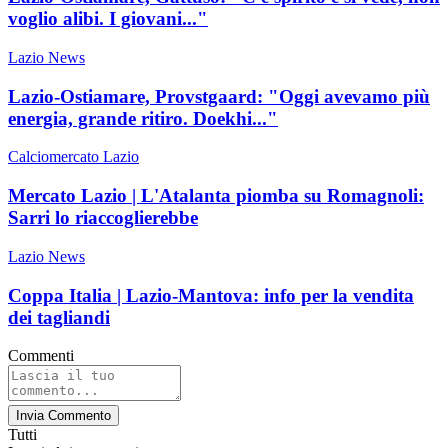
voglio alibi. I giovani..."
Lazio News
Lazio-Ostiamare, Provstgaard: "Oggi avevamo più
energia, grande ritiro. Doekhi..."
Calciomercato Lazio
Mercato Lazio | L'Atalanta piomba su Romagnoli:
Sarri lo riaccoglierebbe
Lazio News
Coppa Italia | Lazio-Mantova: info per la vendita
dei tagliandi
Commenti
Invia Commento
Tutti