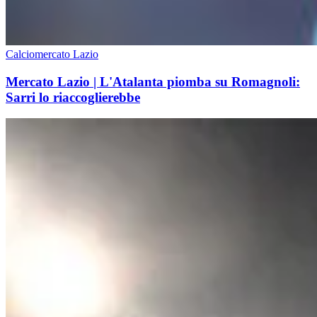
Calciomercato Lazio
Mercato Lazio | L'Atalanta piomba su Romagnoli:
Sarri lo riaccoglierebbe