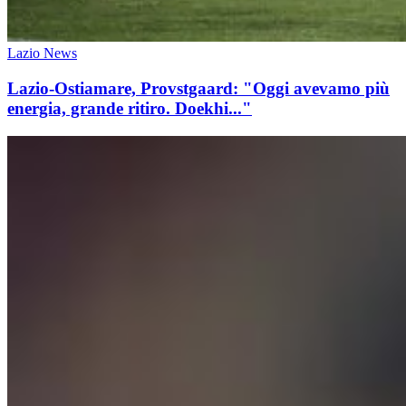
Lazio News
Lazio-Ostiamare, Provstgaard: "Oggi avevamo più
energia, grande ritiro. Doekhi..."