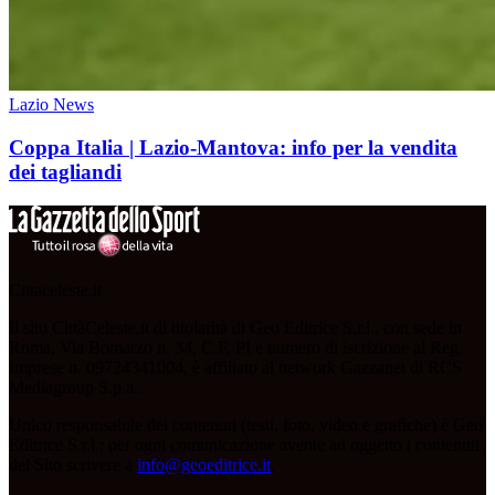
Lazio News
Coppa Italia | Lazio-Mantova: info per la vendita
dei tagliandi
Cittaceleste.it
Il sito CittàCeleste.it di titolarità di Geo Editrice S.r.l., con sede in
Roma, Via Bomarzo n. 34, C.F, PI e numero di iscrizione al Reg.
Imprese n. 09724341004, è affiliato al network Gazzanet di RCS
Mediagroup S.p.a..
Unico responsabile dei contenuti (testi, foto, video e grafiche) è Geo
Editrice S.r.l.; per ogni comunicazione avente ad oggetto i contenuti
del Sito scrivere a
info@geoeditrice.it
.