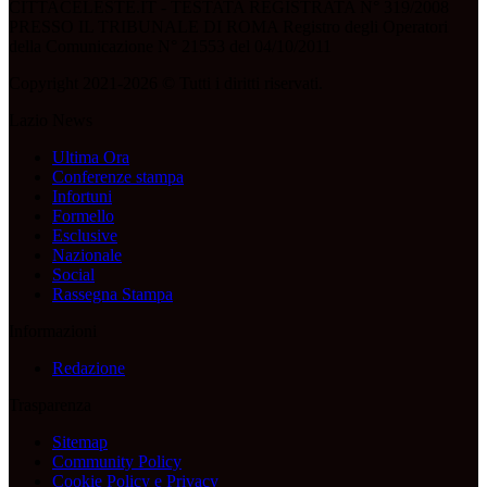
CITTACELESTE.IT - TESTATA REGISTRATA N° 319/2008
PRESSO IL TRIBUNALE DI ROMA Registro degli Operatori
della Comunicazione N° 21553 del 04/10/2011
Copyright 2021-2026 © Tutti i diritti riservati.
Lazio News
Ultima Ora
Conferenze stampa
Infortuni
Formello
Esclusive
Nazionale
Social
Rassegna Stampa
Informazioni
Redazione
Trasparenza
Sitemap
Community Policy
Cookie Policy e Privacy