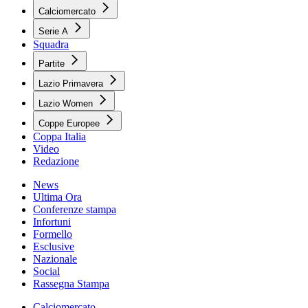
Calciomercato
Serie A
Squadra
Partite
Lazio Primavera
Lazio Women
Coppe Europee
Coppa Italia
Video
Redazione
News
Ultima Ora
Conferenze stampa
Infortuni
Formello
Esclusive
Nazionale
Social
Rassegna Stampa
Calciomercato