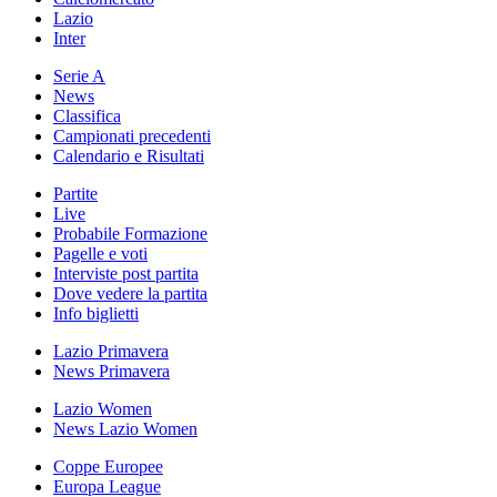
Lazio
Inter
Serie A
News
Classifica
Campionati precedenti
Calendario e Risultati
Partite
Live
Probabile Formazione
Pagelle e voti
Interviste post partita
Dove vedere la partita
Info biglietti
Lazio Primavera
News Primavera
Lazio Women
News Lazio Women
Coppe Europee
Europa League