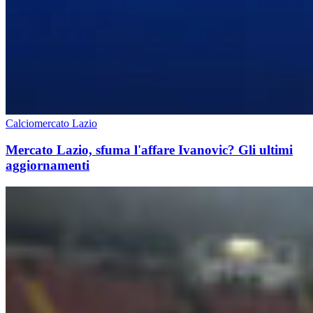
Calciomercato Lazio
Mercato Lazio, sfuma l'affare Ivanovic? Gli ultimi
aggiornamenti