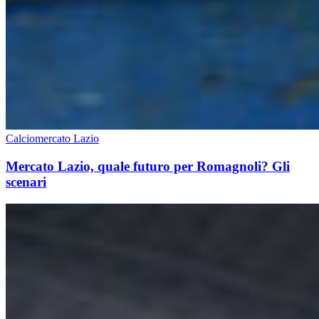
Calciomercato Lazio
Mercato Lazio, quale futuro per Romagnoli? Gli
scenari