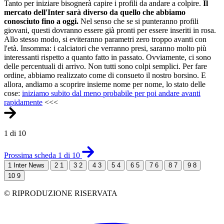
Tanto per iniziare bisognerà capire i profili da andare a colpire.
Il
mercato dell'Inter sarà diverso da quello che abbiamo
conosciuto fino a oggi.
Nel senso che se si punteranno profili
giovani, questi dovranno essere già pronti per essere inseriti in rosa.
Allo stesso modo, si eviteranno parametri zero troppo avanti con
l'età. Insomma: i calciatori che verranno presi, saranno molto più
interessanti rispetto a quanto fatto in passato. Ovviamente, ci sono
delle percentuali di arrivo. Non tutti sono colpi semplici. Per fare
ordine, abbiamo realizzato come di consueto il nostro borsino. E
allora, andiamo a scoprire insieme nome per nome, lo stato delle
cose:
iniziamo subito dal meno probabile per poi andare avanti
rapidamente
<<<
1 di 10
Prossima scheda 1 di 10
1
Inter News
2
1
3
2
4
3
5
4
6
5
7
6
8
7
9
8
10
9
© RIPRODUZIONE RISERVATA