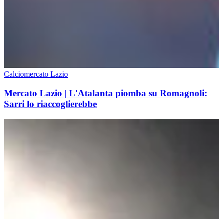
Calciomercato Lazio
Mercato Lazio | L'Atalanta piomba su Romagnoli:
Sarri lo riaccoglierebbe