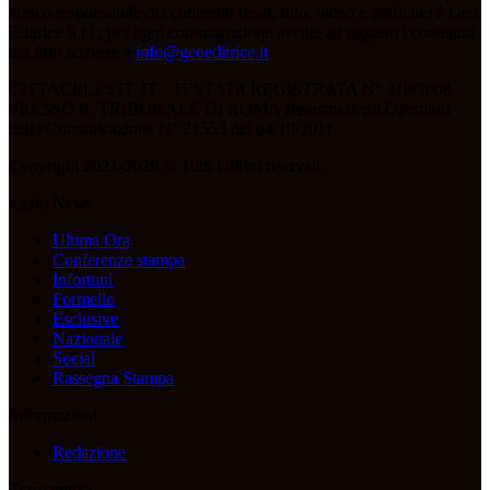
Unico responsabile dei contenuti (testi, foto, video e grafiche) è Geo
Editrice S.r.l.; per ogni comunicazione avente ad oggetto i contenuti
del Sito scrivere a
info@geoeditrice.it
.
CITTACELESTE.IT - TESTATA REGISTRATA N° 319/2008
PRESSO IL TRIBUNALE DI ROMA Registro degli Operatori
della Comunicazione N° 21553 del 04/10/2011
Copyright 2021-2026 © Tutti i diritti riservati.
Lazio News
Ultima Ora
Conferenze stampa
Infortuni
Formello
Esclusive
Nazionale
Social
Rassegna Stampa
Informazioni
Redazione
Trasparenza