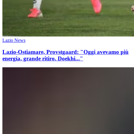
Lazio News
Lazio-Ostiamare, Provstgaard: "Oggi avevamo più
energia, grande ritiro. Doekhi..."