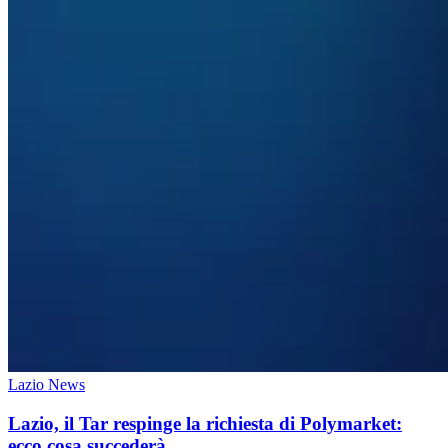
Lazio News
Lazio, il Tar respinge la richiesta di Polymarket:
ecco cosa succederà