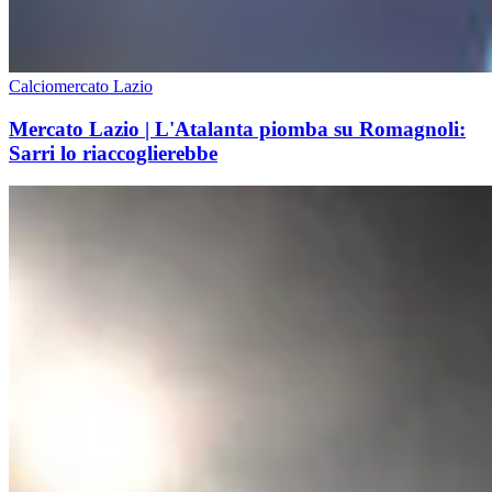
Calciomercato Lazio
Mercato Lazio | L'Atalanta piomba su Romagnoli:
Sarri lo riaccoglierebbe