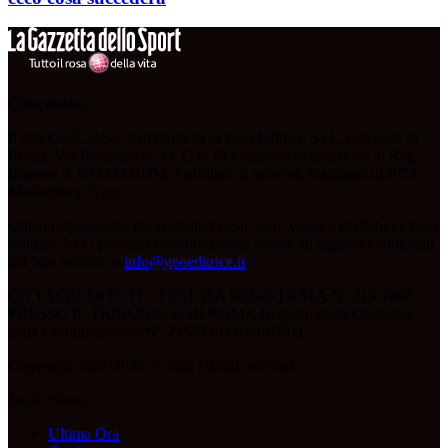
Cittaceleste.it
Il sito CittàCeleste.it di titolarità di Geo Editrice S.r.l., con sede in
Roma, Via Bomarzo n. 34, C.F, PI e numero di iscrizione al Reg.
Imprese n. 09724341004, è affiliato al network Gazzanet di RCS
Mediagroup S.p.a..
Unico responsabile dei contenuti (testi, foto, video e grafiche) è Geo
Editrice S.r.l.; per ogni comunicazione avente ad oggetto i contenuti
del Sito scrivere a
info@geoeditrice.it
.
CITTACELESTE.IT - TESTATA REGISTRATA N° 319/2008
PRESSO IL TRIBUNALE DI ROMA Registro degli Operatori
della Comunicazione N° 21553 del 04/10/2011
Copyright 2021-2026 © Tutti i diritti riservati.
Lazio News
Ultima Ora