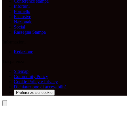
Conferenze stampa
Infortuni
Formello
Esclusive
Nazionale
Social
Rassegna Stampa
Informazioni
Redazione
Trasparenza
Sitemap
Community Policy
Cookie Policy e Privacy
Dichiarazione di accessibilità
Preferenze sui cookie