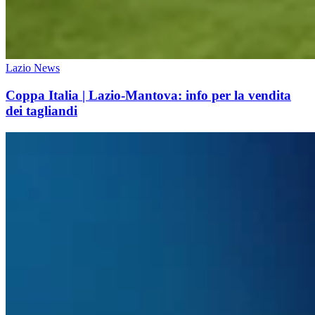
Lazio News
Coppa Italia | Lazio-Mantova: info per la vendita
dei tagliandi