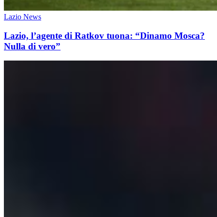
Lazio News
Lazio, l’agente di Ratkov tuona: “Dinamo Mosca?
Nulla di vero”