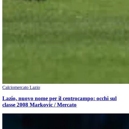
Calciomercato Lazio
Lazio, nuovo nome per il centrocampo: occhi sul
classe 2008 Markovic / Mercato