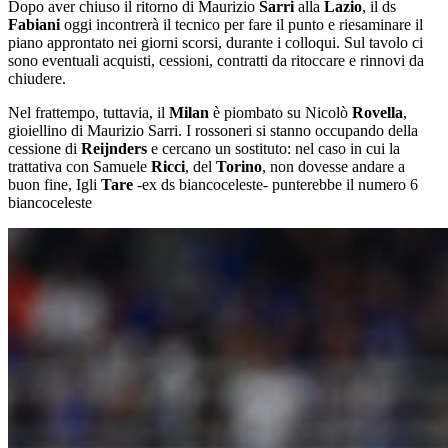
Dopo aver chiuso il ritorno di Maurizio
Sarri
alla
Lazio
, il ds
Fabiani
oggi incontrerà il tecnico per fare il punto e riesaminare il
piano approntato nei giorni scorsi, durante i colloqui. Sul tavolo ci
sono eventuali acquisti, cessioni, contratti da ritoccare e rinnovi da
chiudere.
Nel frattempo, tuttavia, il
Milan
è piombato su Nicolò
Rovella
,
gioiellino di Maurizio Sarri. I rossoneri si stanno occupando della
cessione di
Reijnders
e cercano un sostituto: nel caso in cui la
trattativa con Samuele
Ricci
, del
Torino
, non dovesse andare a
buon fine, Igli
Tare
-ex ds biancoceleste- punterebbe il numero 6
biancoceleste