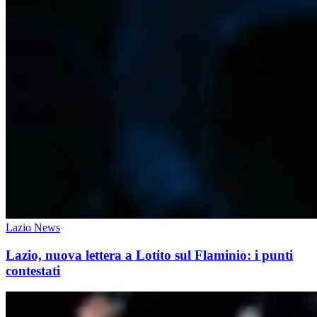
Lazio News
Lazio, nuova lettera a Lotito sul Flaminio: i punti
contestati