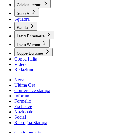
Calciomercato
Serie A
Squadra
Partite
Lazio Primavera
Lazio Women
Coppe Europee
Coppa Italia
Video
Redazione
News
Ultima Ora
Conferenze stampa
Infortuni
Formello
Esclusive
Nazionale
Social
Rassegna Stampa
Calciomercato