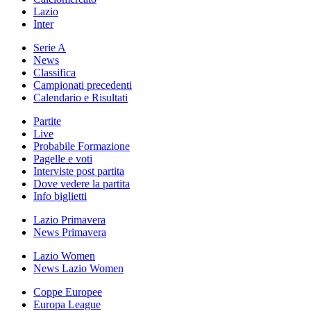
Lazio
Inter
Serie A
News
Classifica
Campionati precedenti
Calendario e Risultati
Partite
Live
Probabile Formazione
Pagelle e voti
Interviste post partita
Dove vedere la partita
Info biglietti
Lazio Primavera
News Primavera
Lazio Women
News Lazio Women
Coppe Europee
Europa League