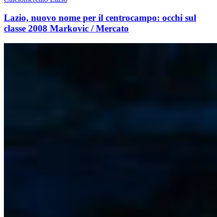
Lazio, nuovo nome per il centrocampo: occhi sul
classe 2008 Markovic / Mercato