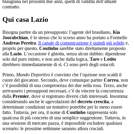
blaugrana nei prossimi due anni, quelli di validità dell’attuale
contratto.
Qui casa Lazio
Bisogna partire da un presupposto: l’agente del brasiliano,
Kia
Joorabchian
, è lo stesso che lo scorso anno ha portato a Formello
Andreas Pereira
.
Il canale di comunicazione è quindi già solido
e,
proprio per questo,
Coutinho
sarebbe stato direttamente proposto
alla
Lazio
. L’occasione è ghiotta, senza alcun dubbio: dipendesse
solo dal puro istinto, e non anche dalla logica,
Tare
e
Lotito
direbbero immediatamente di sì. Ci sono però degli ostacoli.
Primo,
Mundo Deportivo
è convinto che l’opzione non scaldi il
cuore del giocatore. Secondo, deve comunque partire
Correa
, non
c’è possibilità di una compresenza dei due nella rosa. Terzo, anche
arrivassero i presupposti necessari, c’è da vincere la concorrenza
dalla
Premier
, dove si registrano diversi club interessati. Insomma:
considerando anche le agevolazioni del
decreto crescita
, a
determinate condizioni un tentativo potrebbe per lo meno essere
fatto. Tuttavia, per ora, il nome di
Coutinho
rappresenta solo
qualcosa di più concreto di una semplice suggestione. Tuttavia, in
una sessione di mercato pazza, è impossibile escludere qualsiasi
scenario: le prossime settimane saranno allora cruciali.