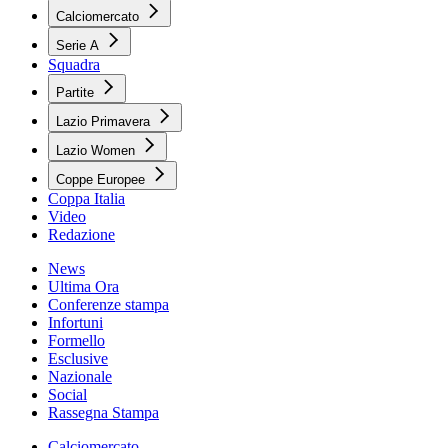
Calciomercato
Serie A
Squadra
Partite
Lazio Primavera
Lazio Women
Coppe Europee
Coppa Italia
Video
Redazione
News
Ultima Ora
Conferenze stampa
Infortuni
Formello
Esclusive
Nazionale
Social
Rassegna Stampa
Calciomercato