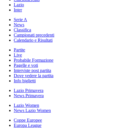
Lazio
Inter
Serie A
News
Classifica
Campionati precedenti
Calendario e Risultati
Partite
Live
Probabile Formazione
Pagelle e voti
Interviste post partita
Dove vedere la partita
Info biglietti
Lazio Primavera
News Primavera
Lazio Women
News Lazio Women
Coppe Europee
Europa League