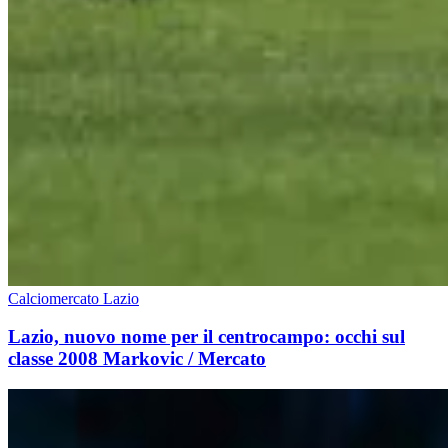
Calciomercato Lazio
Lazio, nuovo nome per il centrocampo: occhi sul
classe 2008 Markovic / Mercato