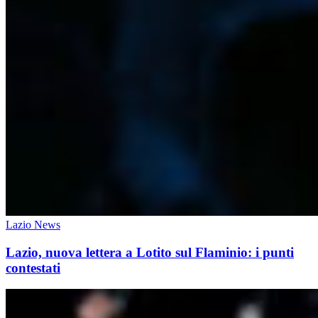
Lazio News
Lazio, nuova lettera a Lotito sul Flaminio: i punti
contestati