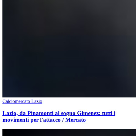
Calciomercato Lazio
Lazio, da Pinamonti al sogno Gimenez: tutti i
movimenti per l'attacco / Mercato