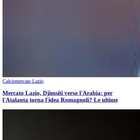
Calciomercato Lazio
Mercato Lazio, Djimsiti verso l'Arabia: per
l'Atalanta torna l'idea Romagnoli? Le ultime