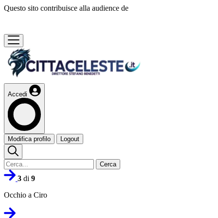
Questo sito contribuisce alla audience de
Accedi
Modifica profilo
Logout
Cerca
3
di
9
Occhio a Ciro