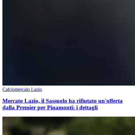
Calciomercato Lazio
Mercato Lazio, il Sassuolo ha rifiutato un'offerta
dalla Premier per Pinamonti: i dettagli