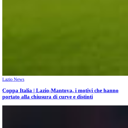
Lazio News
Coppa Italia | Lazio-Mantova, i motivi che hanno
portato alla chiusura di curve e distinti