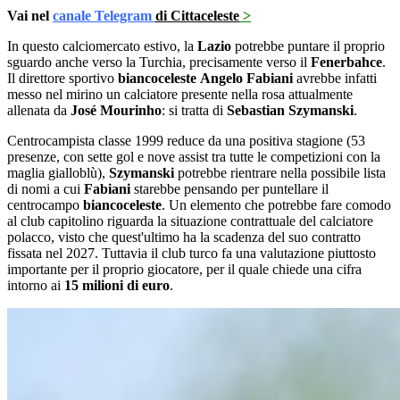
Vai nel
canale Telegram
di Cittaceleste
>
In questo calciomercato estivo, la
Lazio
potrebbe puntare il proprio
sguardo anche verso la Turchia, precisamente verso il
Fenerbahce
.
Il direttore sportivo
biancoceleste
Angelo Fabiani
avrebbe infatti
messo nel mirino un calciatore presente nella rosa attualmente
allenata da
José Mourinho
: si tratta di
Sebastian Szymanski
.
Centrocampista classe 1999 reduce da una positiva stagione (53
presenze, con sette gol e nove assist tra tutte le competizioni con la
maglia gialloblù),
Szymanski
potrebbe rientrare nella possibile lista
di nomi a cui
Fabiani
starebbe pensando per puntellare il
centrocampo
biancoceleste
. Un elemento che potrebbe fare comodo
al club capitolino riguarda la situazione contrattuale del calciatore
polacco, visto che quest'ultimo ha la scadenza del suo contratto
fissata nel 2027. Tuttavia il club turco fa una valutazione piuttosto
importante per il proprio giocatore, per il quale chiede una cifra
intorno ai
15 milioni di euro
.