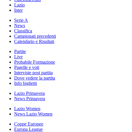
Lazio
Inter
Serie A
News
Classifica
Campionati precedenti
Calendario e Risultati
Partite
Live
Probabile Formazione
Pagelle e voti
Interviste post partita
Dove vedere la partita
Info biglietti
Lazio Primavera
News Primavera
Lazio Women
News Lazio Women
Coppe Europee
Europa League