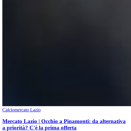
Calciomercato Lazio
Mercato Lazio | Occhio a Pinamonti: da alternativa
a priorità? C'è la prima offerta