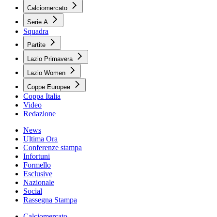
Calciomercato
Serie A
Squadra
Partite
Lazio Primavera
Lazio Women
Coppe Europee
Coppa Italia
Video
Redazione
News
Ultima Ora
Conferenze stampa
Infortuni
Formello
Esclusive
Nazionale
Social
Rassegna Stampa
Calciomercato