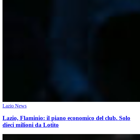
Lazio News
Lazio, Flaminio: il piano economico del club. Solo
dieci milioni da Lotito