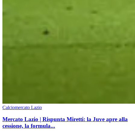
Calciomercato Lazio
Mercato Lazio | Rispunta Miretti: la Juve apre alla
cessione, la formula...