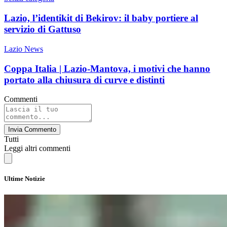
Lazio, l’identikit di Bekirov: il baby portiere al
servizio di Gattuso
Lazio News
Coppa Italia | Lazio-Mantova, i motivi che hanno
portato alla chiusura di curve e distinti
Commenti
Invia Commento
Tutti
Leggi altri commenti
Ultime Notizie