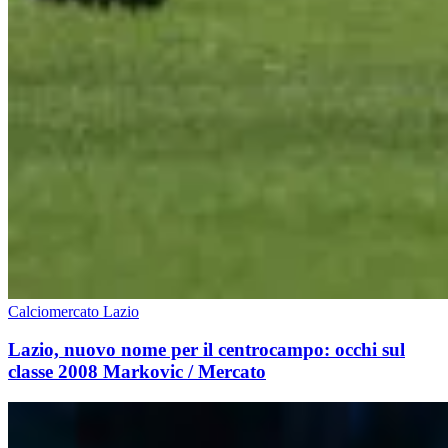
Calciomercato Lazio
Lazio, nuovo nome per il centrocampo: occhi sul
classe 2008 Markovic / Mercato