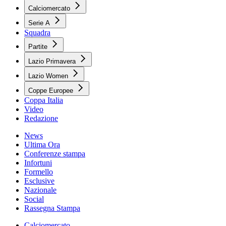
Calciomercato
Serie A
Squadra
Partite
Lazio Primavera
Lazio Women
Coppe Europee
Coppa Italia
Video
Redazione
News
Ultima Ora
Conferenze stampa
Infortuni
Formello
Esclusive
Nazionale
Social
Rassegna Stampa
Calciomercato