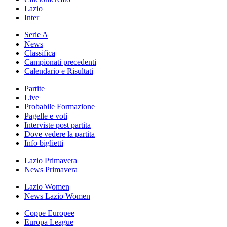
Lazio
Inter
Serie A
News
Classifica
Campionati precedenti
Calendario e Risultati
Partite
Live
Probabile Formazione
Pagelle e voti
Interviste post partita
Dove vedere la partita
Info biglietti
Lazio Primavera
News Primavera
Lazio Women
News Lazio Women
Coppe Europee
Europa League