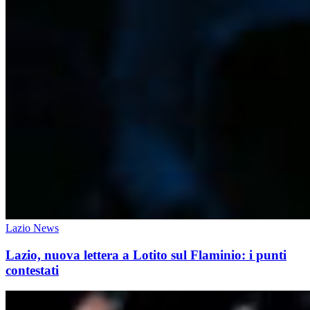
Lazio News
Lazio, nuova lettera a Lotito sul Flaminio: i punti
contestati