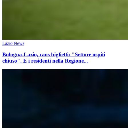
Lazio News
Bologna-Lazio, caos biglietti: "Settore ospiti
chiuso". E i residenti nella Regione...