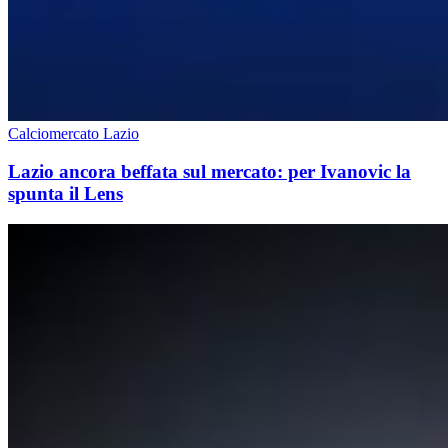
Calciomercato Lazio
Lazio ancora beffata sul mercato: per Ivanovic la
spunta il Lens