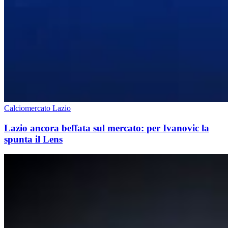
Calciomercato Lazio
Lazio ancora beffata sul mercato: per Ivanovic la
spunta il Lens