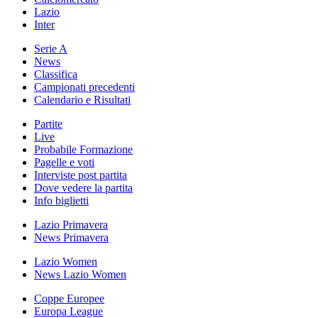
Lazio
Inter
Serie A
News
Classifica
Campionati precedenti
Calendario e Risultati
Partite
Live
Probabile Formazione
Pagelle e voti
Interviste post partita
Dove vedere la partita
Info biglietti
Lazio Primavera
News Primavera
Lazio Women
News Lazio Women
Coppe Europee
Europa League