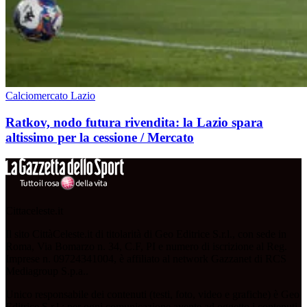
Calciomercato Lazio
Ratkov, nodo futura rivendita: la Lazio spara
altissimo per la cessione / Mercato
Cittaceleste.it
Il sito CittàCeleste.it di titolarità di Geo Editrice S.r.l., con sede in
Roma, Via Bomarzo n. 34, C.F, PI e numero di iscrizione al Reg.
Imprese n. 09724341004, è affiliato al network Gazzanet di RCS
Mediagroup S.p.a..
Unico responsabile dei contenuti (testi, foto, video e grafiche) è Geo
Editrice S.r.l.; per ogni comunicazione avente ad oggetto i contenuti