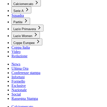
Calciomercato
Serie A
Squadra
Partite
Lazio Primavera
Lazio Women
Coppe Europee
Coppa Italia
Video
Redazione
News
Ultima Ora
Conferenze stampa
Infortuni
Formello
Esclusive
Nazionale
Social
Rassegna Stampa
Calciomercato