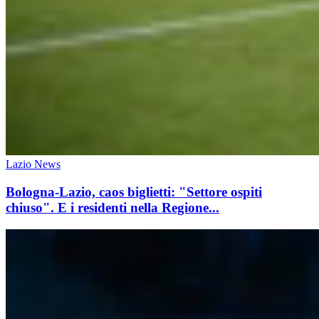
Lazio News
Bologna-Lazio, caos biglietti: "Settore ospiti
chiuso". E i residenti nella Regione...