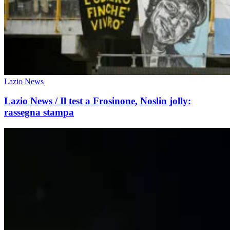
Lazio News
Lazio News / Il test a Frosinone, Noslin jolly:
rassegna stampa