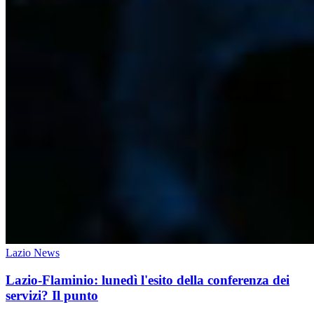
Lazio News
Lazio-Flaminio: lunedì l'esito della conferenza dei
servizi? Il punto