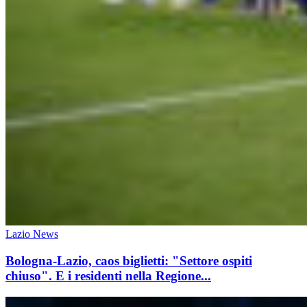
Lazio News
Bologna-Lazio, caos biglietti: "Settore ospiti
chiuso". E i residenti nella Regione...