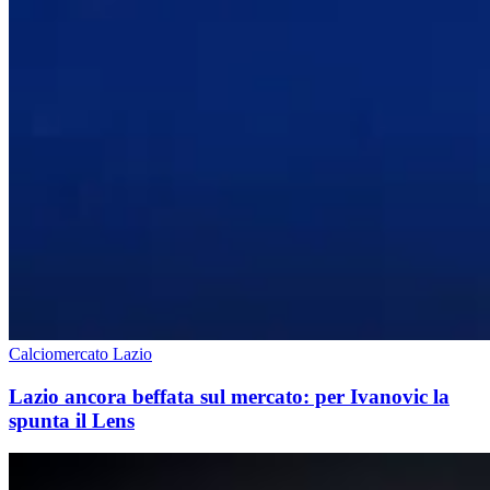
Calciomercato Lazio
Lazio ancora beffata sul mercato: per Ivanovic la
spunta il Lens