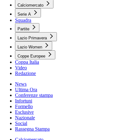
Calciomercato
Serie A
Squadra
Partite
Lazio Primavera
Lazio Women
Coppe Europee
Coppa Italia
Video
Redazione
News
Ultima Ora
Conferenze stampa
Infortuni
Formello
Esclusive
Nazionale
Social
Rassegna Stampa
Calciomercato