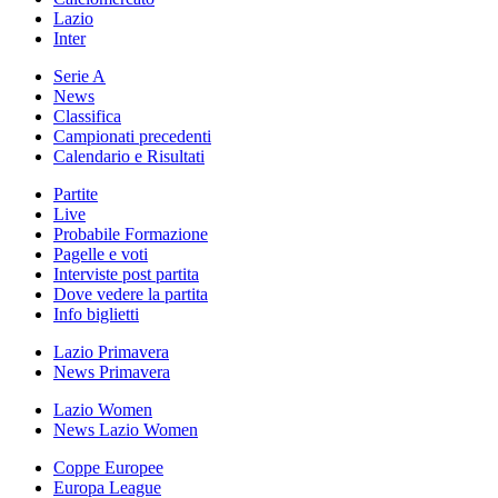
Lazio
Inter
Serie A
News
Classifica
Campionati precedenti
Calendario e Risultati
Partite
Live
Probabile Formazione
Pagelle e voti
Interviste post partita
Dove vedere la partita
Info biglietti
Lazio Primavera
News Primavera
Lazio Women
News Lazio Women
Coppe Europee
Europa League