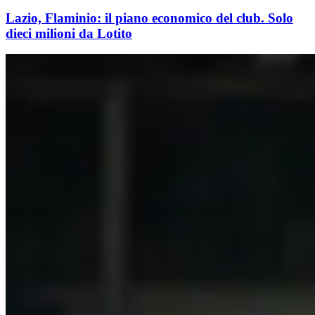
Lazio, Flaminio: il piano economico del club. Solo
dieci milioni da Lotito