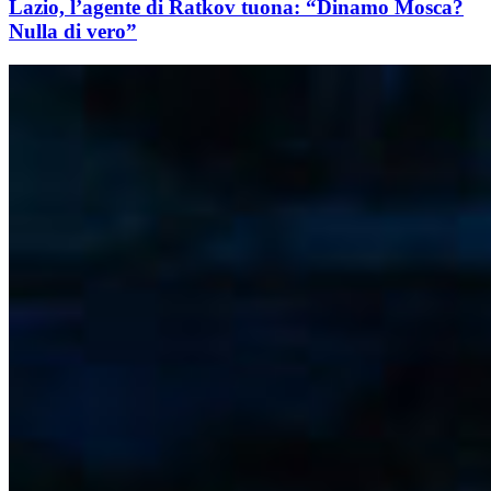
Lazio, l’agente di Ratkov tuona: “Dinamo Mosca?
Nulla di vero”