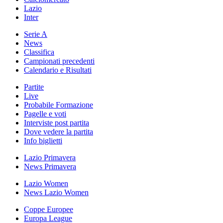
Lazio
Inter
Serie A
News
Classifica
Campionati precedenti
Calendario e Risultati
Partite
Live
Probabile Formazione
Pagelle e voti
Interviste post partita
Dove vedere la partita
Info biglietti
Lazio Primavera
News Primavera
Lazio Women
News Lazio Women
Coppe Europee
Europa League