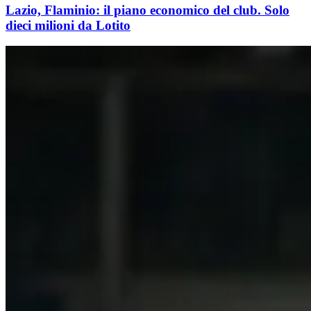
Lazio, Flaminio: il piano economico del club. Solo
dieci milioni da Lotito