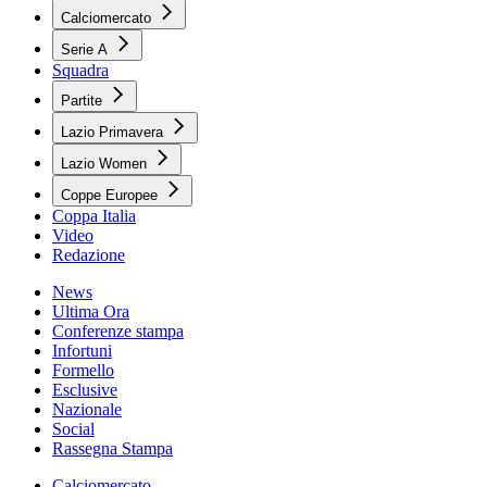
Calciomercato
Serie A
Squadra
Partite
Lazio Primavera
Lazio Women
Coppe Europee
Coppa Italia
Video
Redazione
News
Ultima Ora
Conferenze stampa
Infortuni
Formello
Esclusive
Nazionale
Social
Rassegna Stampa
Calciomercato