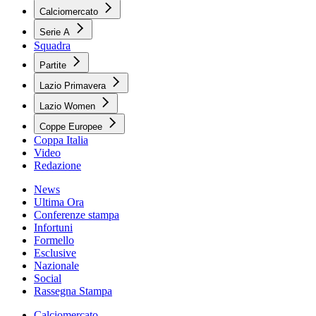
Calciomercato
Serie A
Squadra
Partite
Lazio Primavera
Lazio Women
Coppe Europee
Coppa Italia
Video
Redazione
News
Ultima Ora
Conferenze stampa
Infortuni
Formello
Esclusive
Nazionale
Social
Rassegna Stampa
Calciomercato