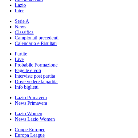
Lazio
Inter
Serie A
News
Classifica
Campionati precedenti
Calendario e Risultati
Partite
Live
Probabile Formazione
Pagelle e voti
Interviste post partita
Dove vedere la partita
Info biglietti
Lazio Primavera
News Primavera
Lazio Women
News Lazio Women
Coppe Europee
Europa League