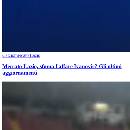
Calciomercato Lazio
Mercato Lazio, sfuma l'affare Ivanovic? Gli ultimi
aggiornamenti