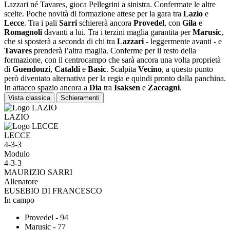
Lazzari né Tavares, gioca Pellegrini a sinistra. Confermate le altre
scelte. Poche novità di formazione attese per la gara tra
Lazio
e
Lecce
. Tra i pali
Sarri
schiererà ancora
Provedel
, con
Gila
e
Romagnoli
davanti a lui. Tra i terzini maglia garantita per
Marusic
,
che si sposterà a seconda di chi tra
Lazzari
- leggermente avanti - e
Tavares
prenderà l’altra maglia. Conferme per il resto della
formazione, con il centrocampo che sarà ancora una volta proprietà
di
Guendouzi
,
Cataldi
e
Basic
. Scalpita
Vecino
, a questo punto
però diventato alternativa per la regia e quindi pronto dalla panchina.
In attacco spazio ancora a
Dia
tra
Isaksen
e
Zaccagni
.
Vista classica
Schieramenti
LAZIO
LECCE
4-3-3
Modulo
4-3-3
MAURIZIO SARRI
Allenatore
EUSEBIO DI FRANCESCO
In campo
Provedel - 94
Marusic - 77