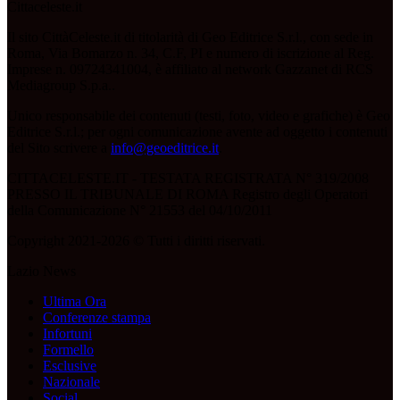
Cittaceleste.it
Il sito CittàCeleste.it di titolarità di Geo Editrice S.r.l., con sede in
Roma, Via Bomarzo n. 34, C.F, PI e numero di iscrizione al Reg.
Imprese n. 09724341004, è affiliato al network Gazzanet di RCS
Mediagroup S.p.a..
Unico responsabile dei contenuti (testi, foto, video e grafiche) è Geo
Editrice S.r.l.; per ogni comunicazione avente ad oggetto i contenuti
del Sito scrivere a
info@geoeditrice.it
.
CITTACELESTE.IT - TESTATA REGISTRATA N° 319/2008
PRESSO IL TRIBUNALE DI ROMA Registro degli Operatori
della Comunicazione N° 21553 del 04/10/2011
Copyright 2021-2026 © Tutti i diritti riservati.
Lazio News
Ultima Ora
Conferenze stampa
Infortuni
Formello
Esclusive
Nazionale
Social