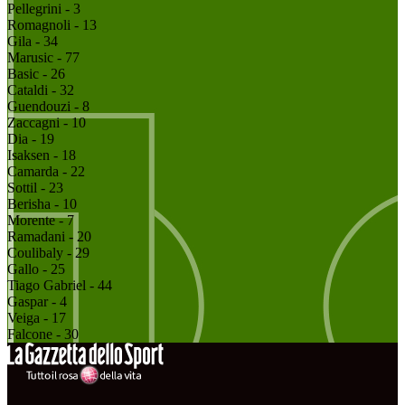
Pellegrini - 3
Romagnoli - 13
Gila - 34
Marusic - 77
Basic - 26
Cataldi - 32
Guendouzi - 8
Zaccagni - 10
Dia - 19
Isaksen - 18
Camarda - 22
Sottil - 23
Berisha - 10
Morente - 7
Ramadani - 20
Coulibaly - 29
Gallo - 25
Tiago Gabriel - 44
Gaspar - 4
Veiga - 17
Falcone - 30