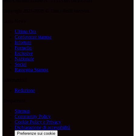
della Comunicazione N° 21553 del 04/10/2011
Copyright 2021-2026 © Tutti i diritti riservati.
Lazio News
Ultima Ora
Conferenze stampa
Infortuni
Formello
Esclusive
Nazionale
Social
Rassegna Stampa
Informazioni
Redazione
Trasparenza
Sitemap
Community Policy
Cookie Policy e Privacy
Dichiarazione di accessibilità
Preferenze sui cookie