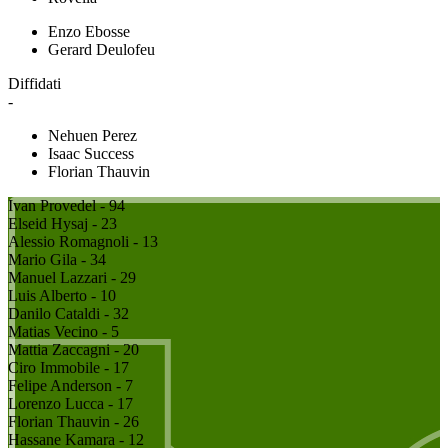
Enzo Ebosse
Gerard Deulofeu
Diffidati
-
Nehuen Perez
Isaac Success
Florian Thauvin
Ivan Provedel - 94
Elseid Hysaj - 23
Alessio Romagnoli - 13
Mario Gila - 34
Manuel Lazzari - 29
Luis Alberto - 10
Danilo Cataldi - 32
Matias Vecino - 5
Mattia Zaccagni - 20
Ciro Immobile - 17
Felipe Anderson - 7
Lorenzo Lucca - 17
Florian Thauvin - 26
Hassane Kamara - 12