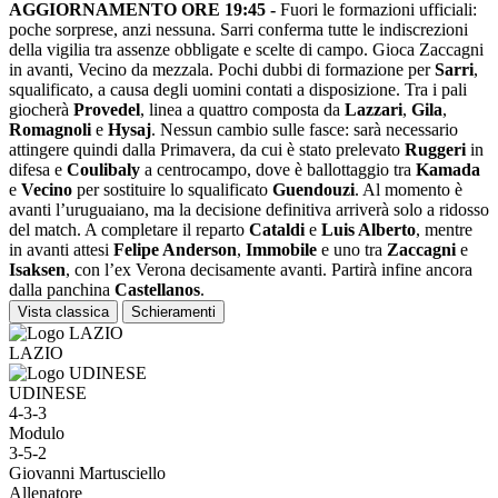
AGGIORNAMENTO ORE 19:45 -
Fuori le formazioni ufficiali:
poche sorprese, anzi nessuna. Sarri conferma tutte le indiscrezioni
della vigilia tra assenze obbligate e scelte di campo. Gioca Zaccagni
in avanti, Vecino da mezzala. Pochi dubbi di formazione per
Sarri
,
squalificato, a causa degli uomini contati a disposizione. Tra i pali
giocherà
Provedel
, linea a quattro composta da
Lazzari
,
Gila
,
Romagnoli
e
Hysaj
. Nessun cambio sulle fasce: sarà necessario
attingere quindi dalla Primavera, da cui è stato prelevato
Ruggeri
in
difesa e
Coulibaly
a centrocampo, dove è ballottaggio tra
Kamada
e
Vecino
per sostituire lo squalificato
Guendouzi
. Al momento è
avanti l’uruguaiano, ma la decisione definitiva arriverà solo a ridosso
del match. A completare il reparto
Cataldi
e
Luis Alberto
, mentre
in avanti attesi
Felipe Anderson
,
Immobile
e uno tra
Zaccagni
e
Isaksen
, con l’ex Verona decisamente avanti. Partirà infine ancora
dalla panchina
Castellanos
.
Vista classica
Schieramenti
LAZIO
UDINESE
4-3-3
Modulo
3-5-2
Giovanni Martusciello
Allenatore