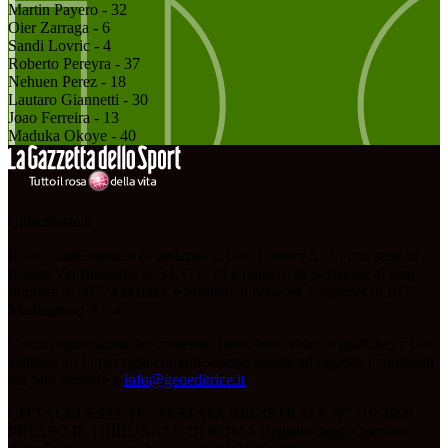
Martin Payero - 32
Oier Zarraga - 6
Sandi Lovric - 4
Roberto Pereyra - 37
Nehuen Perez - 18
Lautaro Giannetti - 30
Joao Ferreira - 13
Maduka Okoye - 40
Cittaceleste.it
Il sito CittàCeleste.it di titolarità di Geo Editrice S.r.l., con sede in
Roma, Via Bomarzo n. 34, C.F, PI e numero di iscrizione al Reg.
Imprese n. 09724341004, è affiliato al network Gazzanet di RCS
Mediagroup S.p.a..
Unico responsabile dei contenuti (testi, foto, video e grafiche) è Geo
Editrice S.r.l.; per ogni comunicazione avente ad oggetto i contenuti
del Sito scrivere a
info@geoeditrice.it
.
CITTACELESTE.IT - TESTATA REGISTRATA N° 319/2008
PRESSO IL TRIBUNALE DI ROMA Registro degli Operatori