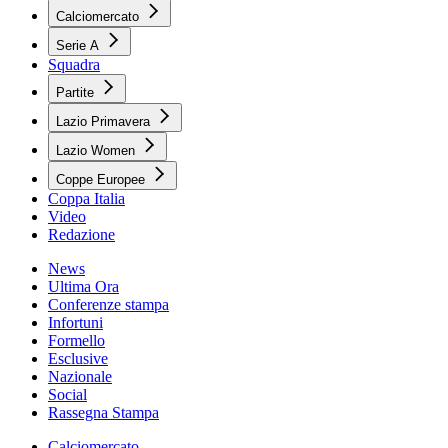
Calciomercato
Serie A
Squadra
Partite
Lazio Primavera
Lazio Women
Coppe Europee
Coppa Italia
Video
Redazione
News
Ultima Ora
Conferenze stampa
Infortuni
Formello
Esclusive
Nazionale
Social
Rassegna Stampa
Calciomercato