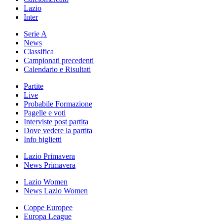
Lazio
Inter
Serie A
News
Classifica
Campionati precedenti
Calendario e Risultati
Partite
Live
Probabile Formazione
Pagelle e voti
Interviste post partita
Dove vedere la partita
Info biglietti
Lazio Primavera
News Primavera
Lazio Women
News Lazio Women
Coppe Europee
Europa League