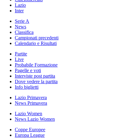
Lazio
Inter
Serie A
News
Classifica
Campionati precedenti
Calendario e Risultati
Partite
Live
Probabile Formazione
Pagelle e voti
Interviste post partita
Dove vedere la partita
Info biglietti
Lazio Primavera
News Primavera
Lazio Women
News Lazio Women
Coppe Europee
Europa League