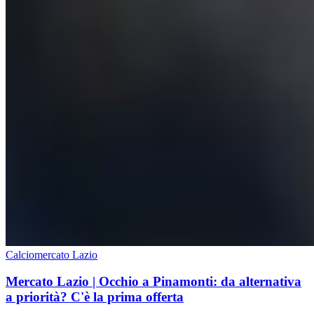
Calciomercato Lazio
Mercato Lazio | Occhio a Pinamonti: da alternativa
a priorità? C'è la prima offerta