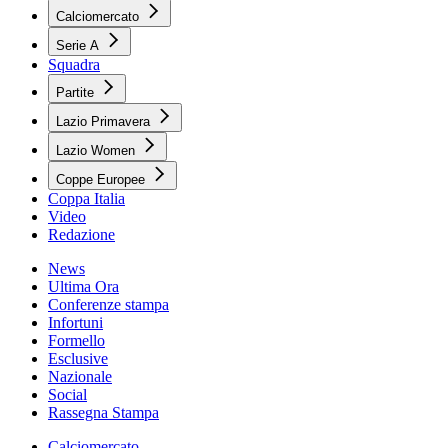
Calciomercato
Serie A
Squadra
Partite
Lazio Primavera
Lazio Women
Coppe Europee
Coppa Italia
Video
Redazione
News
Ultima Ora
Conferenze stampa
Infortuni
Formello
Esclusive
Nazionale
Social
Rassegna Stampa
Calciomercato