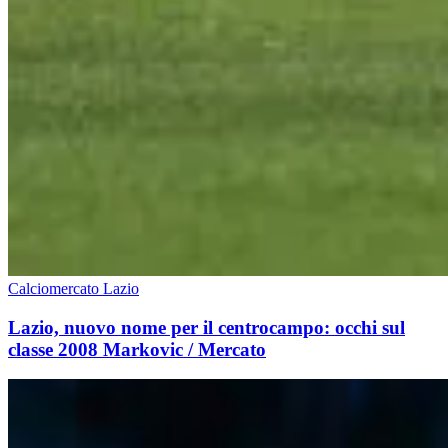
Calciomercato Lazio
Lazio, nuovo nome per il centrocampo: occhi sul
classe 2008 Markovic / Mercato