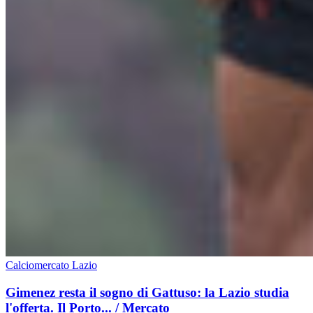
Calciomercato Lazio
Gimenez resta il sogno di Gattuso: la Lazio studia
l'offerta. Il Porto... / Mercato