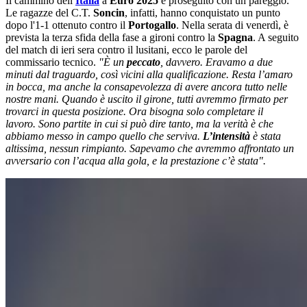
Il cammino dell
'
Italia
a
Euro 2025
è proseguito con un pareggio.
Le ragazze del C.T.
Soncin
, infatti, hanno conquistato un punto
dopo l'1-1 ottenuto contro il
Portogallo
. Nella serata di venerdì, è
prevista la terza sfida della fase a gironi contro la
Spagna
. A seguito
del match di ieri sera contro il lusitani, ecco le parole del
commissario tecnico.
"È un
peccato
, davvero. Eravamo a due
minuti dal traguardo, così vicini alla qualificazione. Resta l’amaro
in bocca, ma anche la consapevolezza di avere ancora tutto nelle
nostre mani. Quando è uscito il girone, tutti avremmo firmato per
trovarci in questa posizione. Ora bisogna solo completare il
lavoro.
Sono partite in cui si può dire tanto, ma la verità è che
abbiamo messo in campo quello che serviva.
L’intensità
è stata
altissima, nessun rimpianto. Sapevamo che avremmo affrontato un
avversario con l’acqua alla gola, e la prestazione c’è stata".