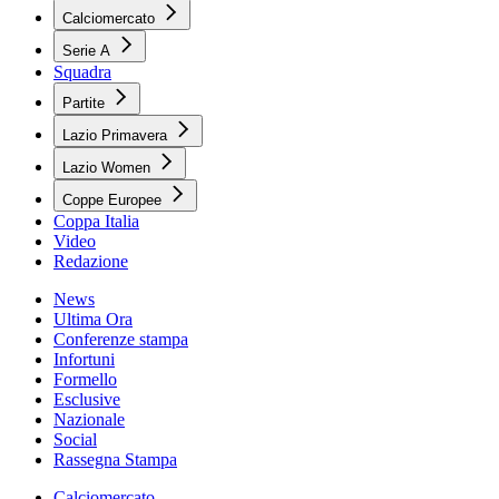
Calciomercato
Serie A
Squadra
Partite
Lazio Primavera
Lazio Women
Coppe Europee
Coppa Italia
Video
Redazione
News
Ultima Ora
Conferenze stampa
Infortuni
Formello
Esclusive
Nazionale
Social
Rassegna Stampa
Calciomercato