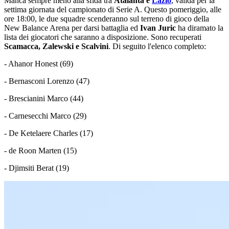
Manca sempre meno alla sfida tra
Atalanta e
Lazio
, valida per la
settima giornata del campionato di Serie A. Questo pomeriggio, alle
ore 18:00, le due squadre scenderanno sul terreno di gioco della
New Balance Arena per darsi battaglia ed
Ivan Juric
ha diramato la
lista dei giocatori che saranno a disposizione. Sono recuperati
Scamacca, Zalewski e Scalvini
. Di seguito l'elenco completo:
- Ahanor Honest (69)
- Bernasconi Lorenzo (47)
- Brescianini Marco (44)
- Carnesecchi Marco (29)
- De Ketelaere Charles (17)
- de Roon Marten (15)
- Djimsiti Berat (19)