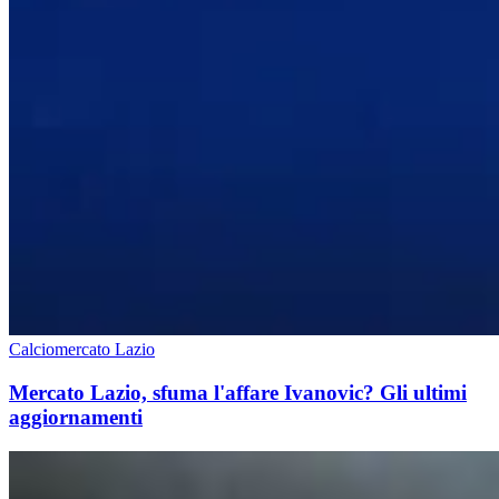
Calciomercato Lazio
Mercato Lazio, sfuma l'affare Ivanovic? Gli ultimi
aggiornamenti