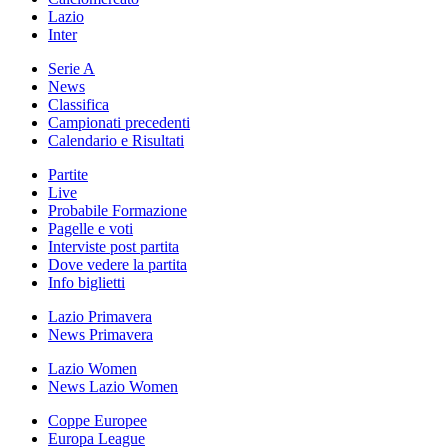
Lazio
Inter
Serie A
News
Classifica
Campionati precedenti
Calendario e Risultati
Partite
Live
Probabile Formazione
Pagelle e voti
Interviste post partita
Dove vedere la partita
Info biglietti
Lazio Primavera
News Primavera
Lazio Women
News Lazio Women
Coppe Europee
Europa League