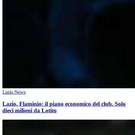
Lazio News
Lazio, Flaminio: il piano economico del club. Solo
dieci milioni da Lotito