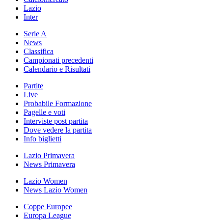
Lazio
Inter
Serie A
News
Classifica
Campionati precedenti
Calendario e Risultati
Partite
Live
Probabile Formazione
Pagelle e voti
Interviste post partita
Dove vedere la partita
Info biglietti
Lazio Primavera
News Primavera
Lazio Women
News Lazio Women
Coppe Europee
Europa League