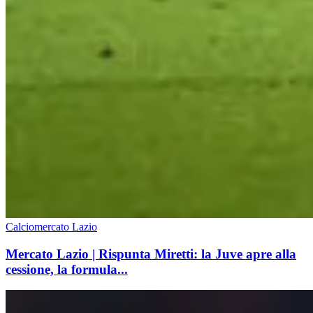
Calciomercato Lazio
Mercato Lazio | Rispunta Miretti: la Juve apre alla
cessione, la formula...