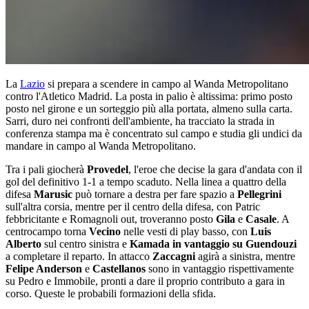
La
Lazio
si prepara a scendere in campo al Wanda Metropolitano
contro l'Atletico Madrid. La posta in palio è altissima: primo posto
posto nel girone e un sorteggio più alla portata, almeno sulla carta.
Sarri, duro nei confronti dell'ambiente, ha tracciato la strada in
conferenza stampa ma è concentrato sul campo e studia gli undici da
mandare in campo al Wanda Metropolitano.
Tra i pali giocherà
Provedel
, l'eroe che decise la gara d'andata con il
gol del definitivo 1-1 a tempo scaduto. Nella linea a quattro della
difesa
Marusic
può tornare a destra per fare spazio a
Pellegrini
sull'altra corsia, mentre per il centro della difesa, con Patric
febbricitante e Romagnoli out, troveranno posto
Gila
e
Casale
. A
centrocampo torna
Vecino
nelle vesti di play basso, con
Luis
Alberto
sul centro sinistra e
Kamada in vantaggio su Guendouzi
a completare il reparto. In attacco
Zaccagni
agirà a sinistra, mentre
Felipe Anderson
e
Castellanos
sono in vantaggio rispettivamente
su Pedro e Immobile, pronti a dare il proprio contributo a gara in
corso. Queste le probabili formazioni della sfida.