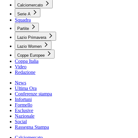
Calciomercato
Serie A
Squadra
Partite
Lazio Primavera
Lazio Women
Coppe Europee
Coppa Italia
Video
Redazione
News
Ultima Ora
Conferenze stampa
Infortuni
Formello
Esclusive
Nazionale
Social
Rassegna Stampa
Calciomercato