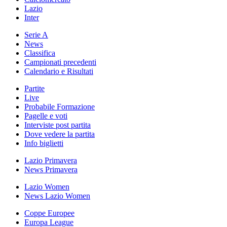
Lazio
Inter
Serie A
News
Classifica
Campionati precedenti
Calendario e Risultati
Partite
Live
Probabile Formazione
Pagelle e voti
Interviste post partita
Dove vedere la partita
Info biglietti
Lazio Primavera
News Primavera
Lazio Women
News Lazio Women
Coppe Europee
Europa League