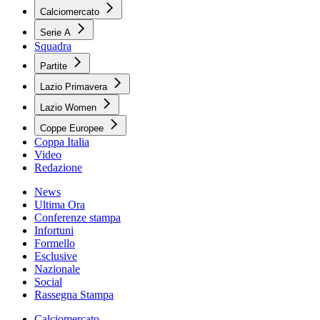
Calciomercato
Serie A
Squadra
Partite
Lazio Primavera
Lazio Women
Coppe Europee
Coppa Italia
Video
Redazione
News
Ultima Ora
Conferenze stampa
Infortuni
Formello
Esclusive
Nazionale
Social
Rassegna Stampa
Calciomercato