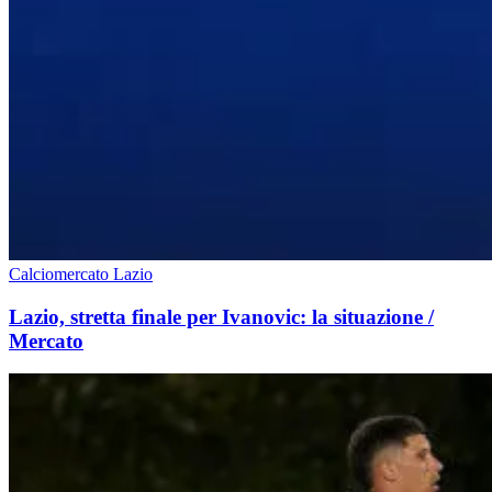
Calciomercato Lazio
Lazio, stretta finale per Ivanovic: la situazione /
Mercato