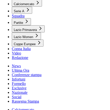
Calciomercato
Serie A
Squadra
Partite
Lazio Primavera
Lazio Women
Coppe Europee
Coppa Italia
Video
Redazione
News
Ultima Ora
Conferenze stampa
Infortuni
Formello
Esclusive
Nazionale
Social
Rassegna Stampa
Calciomercato