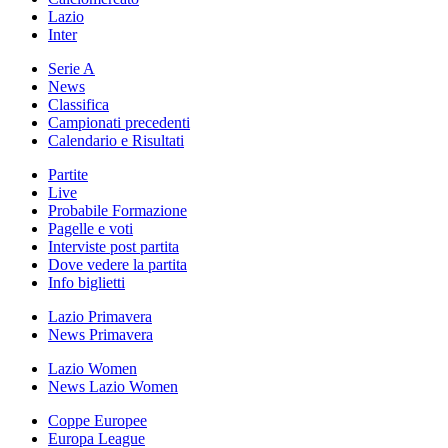
Lazio
Inter
Serie A
News
Classifica
Campionati precedenti
Calendario e Risultati
Partite
Live
Probabile Formazione
Pagelle e voti
Interviste post partita
Dove vedere la partita
Info biglietti
Lazio Primavera
News Primavera
Lazio Women
News Lazio Women
Coppe Europee
Europa League