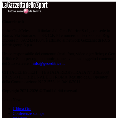
Cittaceleste.it
Il sito CittàCeleste.it di titolarità di Geo Editrice S.r.l., con sede in
Roma, Via Bomarzo n. 34, C.F, PI e numero di iscrizione al Reg.
Imprese n. 09724341004, è affiliato al network Gazzanet di RCS
Mediagroup S.p.a..
Unico responsabile dei contenuti (testi, foto, video e grafiche) è Geo
Editrice S.r.l.; per ogni comunicazione avente ad oggetto i contenuti
del Sito scrivere a
info@geoeditrice.it
.
CITTACELESTE.IT - TESTATA REGISTRATA N° 319/2008
PRESSO IL TRIBUNALE DI ROMA Registro degli Operatori
della Comunicazione N° 21553 del 04/10/2011
Copyright 2021-2026 © Tutti i diritti riservati.
Lazio News
Ultima Ora
Conferenze stampa