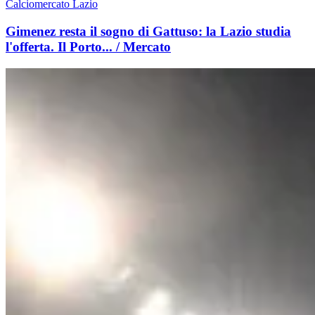
Calciomercato Lazio
Gimenez resta il sogno di Gattuso: la Lazio studia
l'offerta. Il Porto... / Mercato