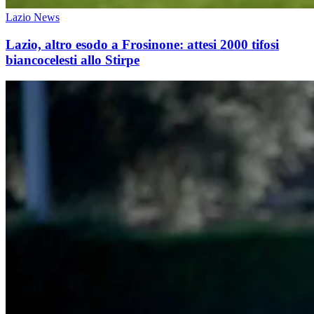
Lazio News
Lazio, altro esodo a Frosinone: attesi 2000 tifosi
biancocelesti allo Stirpe