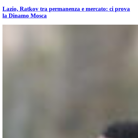
Lazio, Ratkov tra permanenza e mercato: ci prova
la Dinamo Mosca