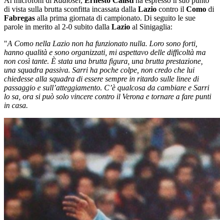
Ai microfoni di
Radiosei
,
Ernesto Calisti
ha espresso il suo punto
di vista sulla brutta sconfitta incassata dalla
Lazio
contro il
Como
di
Fabregas
alla prima giornata di campionato. Di seguito le sue
parole in merito al 2-0 subito dalla
Lazio
al Sinigaglia:
"
A Como nella Lazio non ha funzionato nulla. Loro sono forti,
hanno qualità e sono organizzati, mi aspettavo delle difficoltà ma
non così tante. È stata una brutta figura, una brutta prestazione,
una squadra passiva. Sarri ha poche colpe, non credo che lui
chiedesse alla squadra di essere sempre in ritardo sulle linee di
passaggio e sull’atteggiamento. C’è qualcosa da cambiare e Sarri
lo sa, ora si può solo vincere contro il Verona e tornare a fare punti
in casa.