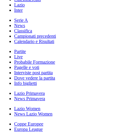
Lazio
Inter
Serie A
News
Classifica
Campionati precedenti
Calendario e Risultati
Partite
Live
Probabile Formazione
Pagelle e voti
Interviste post partita
Dove vedere la partita
Info biglietti
Lazio Primavera
News Primavera
Lazio Women
News Lazio Women
Coppe Europee
Europa League