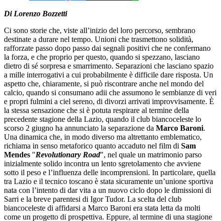
Di Lorenzo Bozzetti
Ci sono storie che, viste all’inizio del loro percorso, sembrano
destinate a durare nel tempo. Unioni che trasmettono solidità,
rafforzate passo dopo passo dai segnali positivi che ne confermano
la forza, e che proprio per questo, quando si spezzano, lasciano
dietro di sé sorpresa e smarrimento. Separazioni che lasciano spazio
a mille interrogativi a cui probabilmente è difficile dare risposta. Un
aspetto che, chiaramente, si può riscontrare anche nel mondo del
calcio, quando si consumano adii che assumono le sembianze di veri
e propri fulmini a ciel sereno, di divorzi arrivati improvvisamente. È
la stessa sensazione che si è potuta respirare al termine della
precedente stagione della Lazio, quando il club biancoceleste lo
scorso 2 giugno ha annunciato la separazione da
Marco Baroni
.
Una dinamica che, in modo diverso ma altrettanto emblematico,
richiama in senso metaforico quanto accaduto nel film di
Sam
Mendes
"
Revolutionary Road
", nel quale un matrimonio parso
inizialmente solido incontra un lento sgretolamento che avviene
sotto il peso e l’influenza delle incomprensioni. In particolare, quella
tra Lazio e il tecnico toscano è stata sicuramente un’unione sportiva
nata con l’intento di dar vita a un nuovo ciclo dopo le dimissioni di
Sarri e la breve parentesi di Igor Tudor. La scelta del club
biancoceleste di affidarsi a Marco Baroni era stata letta da molti
come un progetto di prospettiva. Eppure, al termine di una stagione