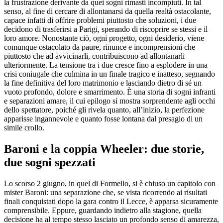
la frustrazione derivante da quei sogni rimasti incompiuti. In tal
senso, al fine di cercare di allontanarsi da quella realtà ostacolante,
capace infatti di offrire problemi piuttosto che soluzioni, i due
decidono di trasferirsi a Parigi, sperando di riscoprire se stessi e il
loro amore. Nonostante ciò, ogni progetto, ogni desiderio, viene
comunque ostacolato da paure, rinunce e incomprensioni che
piuttosto che ad avvicinarli, contribuiscono ad allontanarli
ulteriormente. La tensione tra i due cresce fino a esplodere in una
crisi coniugale che culmina in un finale tragico e inatteso, segnando
la fine definitiva del loro matrimonio e lasciando dietro di sé un
vuoto profondo, dolore e smarrimento. È una storia di sogni infranti
e separazioni amare, il cui epilogo si mostra sorprendente agli occhi
dello spettatore, poiché gli rivela quanto, all’inizio, la perfezione
apparisse ingannevole e quanto fosse lontana dal presagio di un
simile crollo.
Baroni e la coppia Wheeler: due storie,
due sogni spezzati
Lo scorso 2 giugno, in quel di Formello, si è chiuso un capitolo con
mister Baroni: una separazione che, se vista ricorrendo ai risultati
finali conquistati dopo la gara contro il Lecce, è apparsa sicuramente
comprensibile. Eppure, guardando indietro alla stagione, quella
decisione ha al tempo stesso lasciato un profondo senso di amarezza,