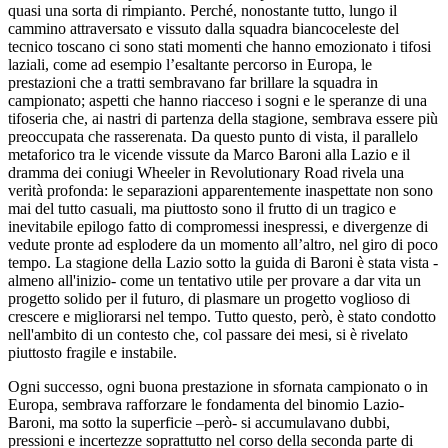
quasi una sorta di rimpianto. Perché, nonostante tutto, lungo il
cammino attraversato e vissuto dalla squadra biancoceleste del
tecnico toscano ci sono stati momenti che hanno emozionato i tifosi
laziali, come ad esempio l’esaltante percorso in Europa, le
prestazioni che a tratti sembravano far brillare la squadra in
campionato; aspetti che hanno riacceso i sogni e le speranze di una
tifoseria che, ai nastri di partenza della stagione, sembrava essere più
preoccupata che rasserenata. Da questo punto di vista, il parallelo
metaforico tra le vicende vissute da Marco Baroni alla Lazio e il
dramma dei coniugi Wheeler in Revolutionary Road rivela una
verità profonda: le separazioni apparentemente inaspettate non sono
mai del tutto casuali, ma piuttosto sono il frutto di un tragico e
inevitabile epilogo fatto di compromessi inespressi, e divergenze di
vedute pronte ad esplodere da un momento all’altro, nel giro di poco
tempo. La stagione della Lazio sotto la guida di Baroni è stata vista -
almeno all'inizio- come un tentativo utile per provare a dar vita un
progetto solido per il futuro, di plasmare un progetto voglioso di
crescere e migliorarsi nel tempo. Tutto questo, però, è stato condotto
nell'ambito di un contesto che, col passare dei mesi, si è rivelato
piuttosto fragile e instabile.
Ogni successo, ogni buona prestazione in sfornata campionato o in
Europa, sembrava rafforzare le fondamenta del binomio Lazio-
Baroni, ma sotto la superficie –però- si accumulavano dubbi,
pressioni e incertezze soprattutto nel corso della seconda parte di