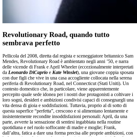
Revolutionary Road, quando tutto
sembrava perfetto
Pellicola del 2008, diretta dal regista e sceneggiatore britannico Sam
Mendes, Revolutionary Road è ambientato negli anni ’50, e narra
delle vicende di Frank e April Wheeler (eccezionalmente interpretati
da
Leonardo DiCaprio
e
Kate Winslet
), una giovane coppia sposata
con due figli che vive in una casa accogliente collocata nella serena
periferia di Revolutionary Road, nel Connecticut (Stati Uniti). Un
contesto domestico che, in particolare, viene apparentemente
percepito quale sede idonea per i nostri due protagonisti a coltivare i
loro sogni, desideri e ambizioni condivisi capaci di consegnargli una
vita densa di gioia e soddisfazioni. Tuttavia, proprio al di sotto di
questa superfice “perfetta”, crescono e si alimentano lentamente e
insistentemente recondite insoddisfazioni personali: April, da una
parte, avverte la sensazione di sentirsi ingabbiata nella routine
quotidiana e nel ruolo soffocante di madre e moglie; Frank,
dall’altra, fatica a dare una forma precisa alle proprie ambizioni, con