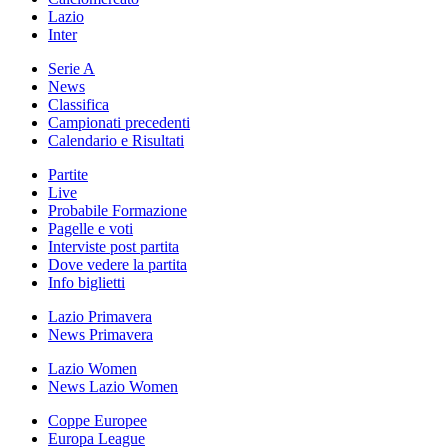
Lazio
Inter
Serie A
News
Classifica
Campionati precedenti
Calendario e Risultati
Partite
Live
Probabile Formazione
Pagelle e voti
Interviste post partita
Dove vedere la partita
Info biglietti
Lazio Primavera
News Primavera
Lazio Women
News Lazio Women
Coppe Europee
Europa League