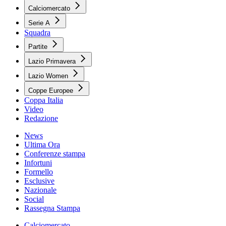
Calciomercato
Serie A
Squadra
Partite
Lazio Primavera
Lazio Women
Coppe Europee
Coppa Italia
Video
Redazione
News
Ultima Ora
Conferenze stampa
Infortuni
Formello
Esclusive
Nazionale
Social
Rassegna Stampa
Calciomercato