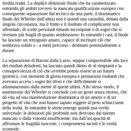
fredda realtà. La duplice delusione finale che ha caratterizzato
entrambi gli ambiti (ovvero la mancata qualificazione europea con
conseguente separazione dal tecnico da una parte, il drammatico
finale dei Wheeler dall’altra) non è quindi una casualità, dettata dalla
singola circostanza, ma il frutto e il risultato di complicanze non
affrontate, di scelte personali rimaste incompiute e di sogni che si
rivelano più fragili di quanto sembrassero. In entrambi i casi, il finale
ha lasciato un retrogusto amaro, capace di incrinare ciò che
sembrava solido e - a metà percorso - destinato potenzialmente a
durare.
La separazione di Baroni dalla Lazio, seppur comprensibile alla luce
dei risultati deludenti, ha lasciato quindi dietro di sé rimpianti e la
consapevolezza di ciò che avrebbe potuto essere in un futuro
ipotetico, con momenti di gloria europea e prestazioni esaltanti che
avevano acceso i sogni dei tifosi e che difficilmente si
allontaneranno dalla mente di questi ultimi. Allo stesso modo, il
matrimonio dei Wheeler si conclude con un gesto senza ritorno, che
dà vita ad una manifestazione drammatica di un amore e di un
progetto di vita che non hanno saputo reggere al peso schiacciante
della realtà. In entrambe le storie emerge quindi una verità
universale: le delusioni più profonde non derivano dal talento
mancato o dalla volontà insufficiente, ma dall’incapacità di
affrontare le fragilità nascoste, i compromessi taciuti e le verità
scomode.