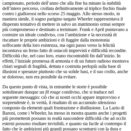
campionato, periodo dell’anno che alla fine ha minato la stabilità
dell’intero percorso, crollata definitivamente al triplice fischio finale
contro i giallorossi nello scorso 25 maggio. Allo stesso modo, in
maniera simile, il sogno parigino targato Wheeler rappresentava il
disperato tentativo di mettere in salvo un matrimonio ormai sempre
più compromesso e destinato a terminare. Frank e April puntavano a
costruire un ideale condiviso, con l’ambizione e la necessità di
riscattare le proprie ambizioni e di fuggire dalla monotonia
soffocante della loro esistenza, ma ogni passo verso la felicità
incontrava un freno fatto di ostacoli imprevisti e difficoltà recondite.
Difficoltà che, nel caso loro, erano riscontrabili fin dall’inizio. In
effetti, l’iniziale promessa di armonia e di un futuro radioso mostrava
chiari segnali di fragilità, dettata e costruita perlopiù sulla base di
illusioni e speranze piuttosto che su solide basi, e il suo crollo, anche
se doloroso, non era possibile da evitare.
Da questo punto di vista, in entrambe le storie è possibile
sottolineare dunque un
fil rouge
condiviso, che si traduce nel
seguente messaggio: ciò che ai nostri occhi appare improvviso e
sorprendente è, in verità, il risultato di un accumulo silenzioso
composto da elementi quali frustrazione e disillusione. La Lazio di
Baroni, come i Wheeler, ha messo in mostra quanto anche i progetti
più promettenti possano in realtà nascondere difficoltà che ad occhi
esterni possono risultare invisibili, e quanto sia facile al contempo il
fatto che le ambizioni più grandi possano scontrarsi con la dura e