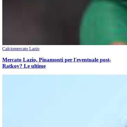
Calciomercato Lazio
Mercato Lazio, Pinamonti per l'eventuale post-
Ratkov? Le ultime