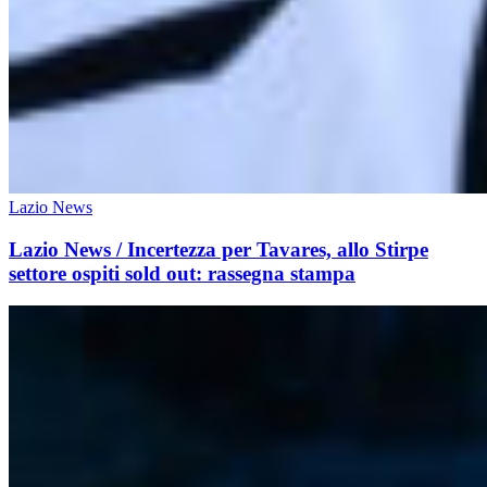
Lazio News
Lazio News / Incertezza per Tavares, allo Stirpe
settore ospiti sold out: rassegna stampa