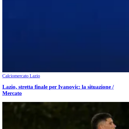
Calciomercato Lazio
Lazio, stretta finale per Ivanovic: la situazione /
Mercato