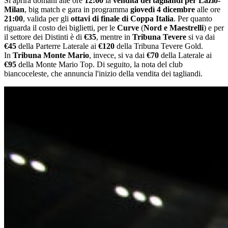
Si aprirà domani alle ore
12:00
la
vendita dei tagliandi per Lazio-
Milan
, big match e gara in programma
giovedì 4 dicembre
alle ore
21:00
, valida per gli
ottavi di finale di Coppa Italia
.
Per quanto
riguarda il costo dei biglietti, per le
Curve
(
Nord e Maestrelli
) e per
il settore dei Distinti è di
€35
, mentre in
Tribuna Tevere
si va dai
€45
della Parterre Laterale ai
€120
della Tribuna Tevere Gold.
In
Tribuna Monte Mario
, invece, si va dai
€70
della Laterale ai
€95
della Monte Mario Top. Di seguito, la nota del club
biancoceleste, che annuncia l'inizio della vendita dei tagliandi.