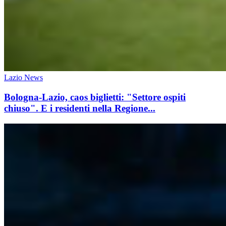
Lazio News
Bologna-Lazio, caos biglietti: "Settore ospiti
chiuso". E i residenti nella Regione...