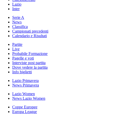
Lazio
Inter
Serie A
News
Classifica
Campionati precedenti
Calendario e Risultati
Partite
Live
Probabile Formazione
Pagelle e voti
Interviste post partita
Dove vedere la partita
Info biglietti
Lazio Primavera
News Primavera
Lazio Women
News Lazio Women
Coppe Europee
Europa League