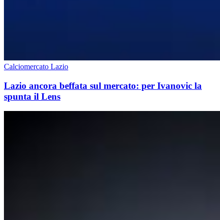
Calciomercato Lazio
Lazio ancora beffata sul mercato: per Ivanovic la
spunta il Lens