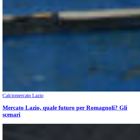
Calciomercato Lazio
Mercato Lazio, quale futuro per Romagnoli? Gli
scenari