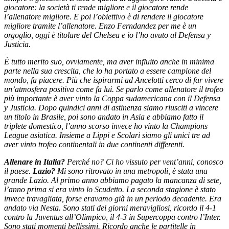
giocatore: la società ti rende migliore e il giocatore rende
l’allenatore migliore. E poi l’obiettivo è di rendere il giocatore
migliore tramite l’allenatore. Enzo Ferndandez per me è un
orgoglio, oggi è titolare del Chelsea e io l’ho avuto al Defensa y
Justicia.
È tutto merito suo, ovviamente, ma aver influito anche in minima
parte nella sua crescita, che lo ha portato a essere campione del
mondo, fa piacere. Più che ispirarmi ad Ancelotti cerco di far vivere
un’atmosfera positiva come fa lui. Se parlo come allenatore il trofeo
più importante è aver vinto la Coppa sudamericana con il Defensa
y Justicia. Dopo quindici anni di astinenza siamo riusciti a vincere
un titolo in Brasile, poi sono andato in Asia e abbiamo fatto il
triplete domestico, l’anno scorso invece ho vinto la Champions
League asiatica. Insieme a Lippi e Scolari siamo gli unici tre ad
aver vinto trofeo continentali in due continenti differenti.
Allenare in Italia?
Perché no? Ci ho vissuto per vent’anni, conosco
il paese.
Lazio?
Mi sono ritrovato in una metropoli, è stata una
grande Lazio. Al primo anno abbiamo pagato la mancanza di sete,
l’anno prima si era vinto lo Scudetto. La seconda stagione è stato
invece travagliata, forse eravamo già in un periodo decadente. Era
andato via Nesta. Sono stati dei giorni meravigliosi, ricordo il 4-1
contro la Juventus all’Olimpico, il 4-3 in Supercoppa contro l’Inter.
Sono stati momenti bellissimi. Ricordo anche le partitelle in