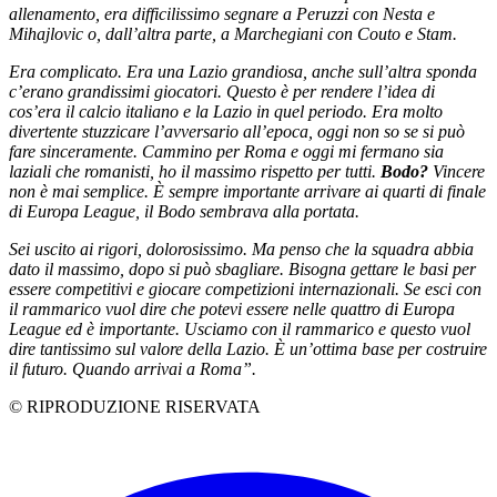
allenamento, era difficilissimo segnare a Peruzzi con Nesta e
Mihajlovic o, dall’altra parte, a Marchegiani con Couto e Stam.
Era complicato. Era una Lazio grandiosa, anche sull’altra sponda
c’erano grandissimi giocatori. Questo è per rendere l’idea di
cos’era il calcio italiano e la Lazio in quel periodo. Era molto
divertente stuzzicare l’avversario all’epoca, oggi non so se si può
fare sinceramente. Cammino per Roma e oggi mi fermano sia
laziali che romanisti, ho il massimo rispetto per tutti.
Bodo?
Vincere
non è mai semplice. È sempre importante arrivare ai quarti di finale
di Europa League, il Bodo sembrava alla portata.
Sei uscito ai rigori, dolorosissimo. Ma penso che la squadra abbia
dato il massimo, dopo si può sbagliare. Bisogna gettare le basi per
essere competitivi e giocare competizioni internazionali. Se esci con
il rammarico vuol dire che potevi essere nelle quattro di Europa
League ed è importante. Usciamo con il rammarico e questo vuol
dire tantissimo sul valore della Lazio. È un’ottima base per costruire
il futuro. Quando arrivai a Roma”.
© RIPRODUZIONE RISERVATA