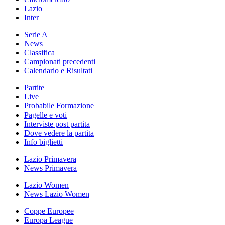
Lazio
Inter
Serie A
News
Classifica
Campionati precedenti
Calendario e Risultati
Partite
Live
Probabile Formazione
Pagelle e voti
Interviste post partita
Dove vedere la partita
Info biglietti
Lazio Primavera
News Primavera
Lazio Women
News Lazio Women
Coppe Europee
Europa League