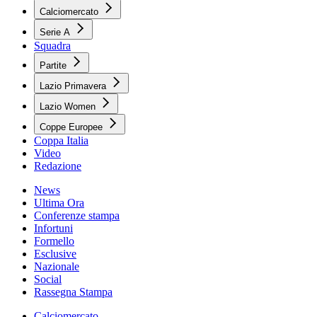
Calciomercato
Serie A
Squadra
Partite
Lazio Primavera
Lazio Women
Coppe Europee
Coppa Italia
Video
Redazione
News
Ultima Ora
Conferenze stampa
Infortuni
Formello
Esclusive
Nazionale
Social
Rassegna Stampa
Calciomercato