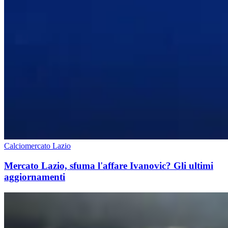
Calciomercato Lazio
Mercato Lazio, sfuma l'affare Ivanovic? Gli ultimi
aggiornamenti