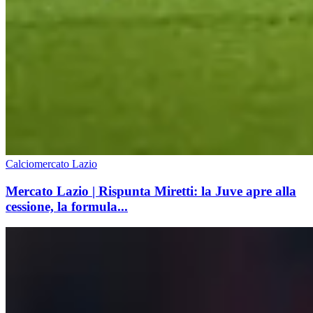
Calciomercato Lazio
Mercato Lazio | Rispunta Miretti: la Juve apre alla
cessione, la formula...