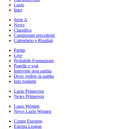
Lazio
Inter
Serie A
News
Classifica
Campionati precedenti
Calendario e Risultati
Partite
Live
Probabile Formazione
Pagelle e voti
Interviste post partita
Dove vedere la partita
Info biglietti
Lazio Primavera
News Primavera
Lazio Women
News Lazio Women
Coppe Europee
Europa League