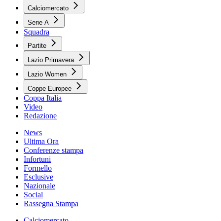
Calciomercato
Serie A
Squadra
Partite
Lazio Primavera
Lazio Women
Coppe Europee
Coppa Italia
Video
Redazione
News
Ultima Ora
Conferenze stampa
Infortuni
Formello
Esclusive
Nazionale
Social
Rassegna Stampa
Calciomercato