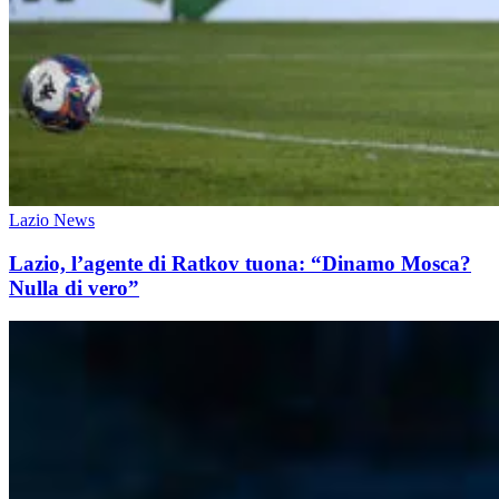
Lazio News
Lazio, l’agente di Ratkov tuona: “Dinamo Mosca?
Nulla di vero”