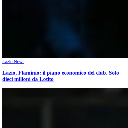
Lazio News
Lazio, Flaminio: il piano economico del club. Solo
dieci milioni da Lotito