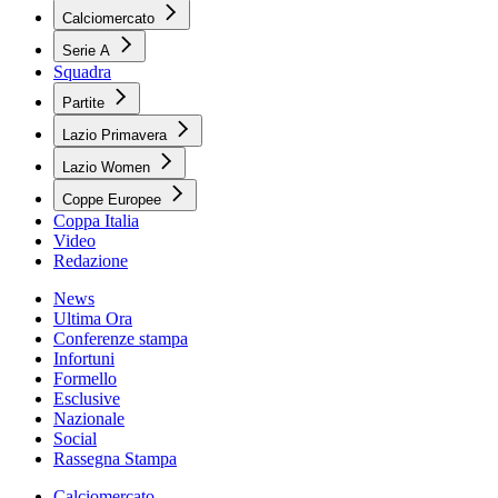
Calciomercato
Serie A
Squadra
Partite
Lazio Primavera
Lazio Women
Coppe Europee
Coppa Italia
Video
Redazione
News
Ultima Ora
Conferenze stampa
Infortuni
Formello
Esclusive
Nazionale
Social
Rassegna Stampa
Calciomercato