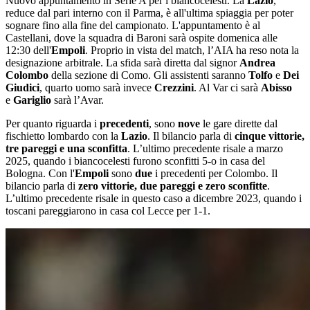
Nuovo appuntamento in Serie A per i biancocelesti. La
Lazio
,
reduce dal pari interno con il Parma, è all'ultima spiaggia per poter
sognare fino alla fine del campionato. L'appuntamento è al
Castellani, dove la squadra di Baroni sarà ospite domenica alle
12:30 dell'
Empoli
. Proprio in vista del match, l’AIA ha reso nota la
designazione arbitrale. La sfida sarà diretta dal signor
Andrea
Colombo
della sezione di Como. Gli assistenti saranno
Tolfo
e
Dei
Giudici
, quarto uomo sarà invece
Crezzini
. Al Var ci sarà
Abisso
e
Gariglio
sarà l’Avar.
Per quanto riguarda i
precedenti
, sono
nove
le gare dirette dal
fischietto lombardo con la
Lazio
. Il bilancio parla di
cinque vittorie,
tre pareggi e una sconfitta
. L’ultimo precedente risale a marzo
2025, quando i biancocelesti furono sconfitti 5-o in casa del
Bologna. Con l'
Empoli
sono
due
i precedenti per Colombo. Il
bilancio parla di
zero vittorie, due pareggi e zero sconfitte
.
L’ultimo precedente risale in questo caso a dicembre 2023, quando i
toscani pareggiarono in casa col Lecce per 1-1.