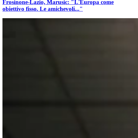
Frosinone-Lazio, Marusic: "L'Europa come
obiettivo fisso. Le amichevoli..."