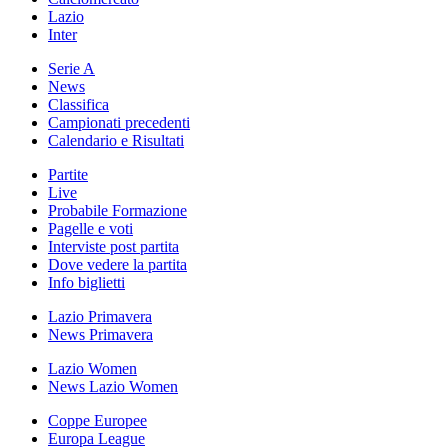
Lazio
Inter
Serie A
News
Classifica
Campionati precedenti
Calendario e Risultati
Partite
Live
Probabile Formazione
Pagelle e voti
Interviste post partita
Dove vedere la partita
Info biglietti
Lazio Primavera
News Primavera
Lazio Women
News Lazio Women
Coppe Europee
Europa League