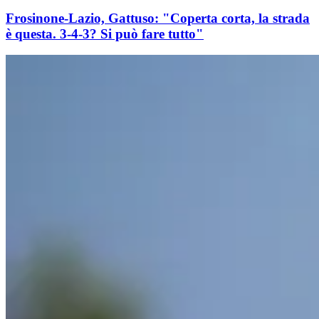
Frosinone-Lazio, Gattuso: "Coperta corta, la strada
è questa. 3-4-3? Si può fare tutto"