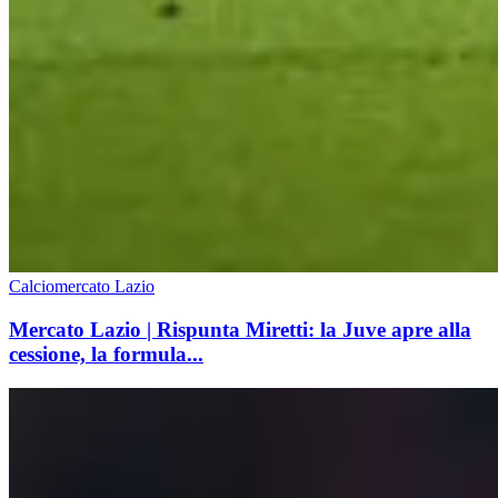
Calciomercato Lazio
Mercato Lazio | Rispunta Miretti: la Juve apre alla
cessione, la formula...