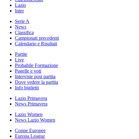
Lazio
Inter
Serie A
News
Classifica
Campionati precedenti
Calendario e Risultati
Partite
Live
Probabile Formazione
Pagelle e voti
Interviste post partita
Dove vedere la partita
Info biglietti
Lazio Primavera
News Primavera
Lazio Women
News Lazio Women
Coppe Europee
Europa League