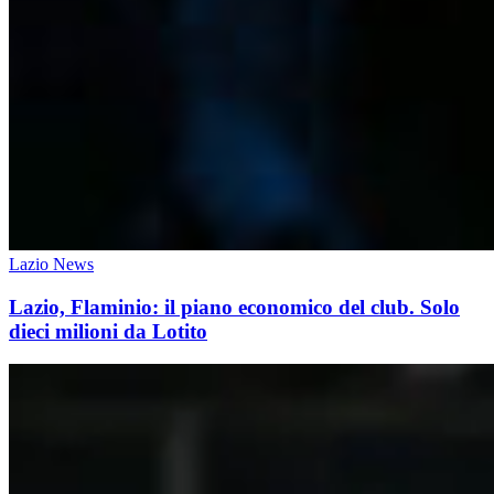
Lazio News
Lazio, Flaminio: il piano economico del club. Solo
dieci milioni da Lotito