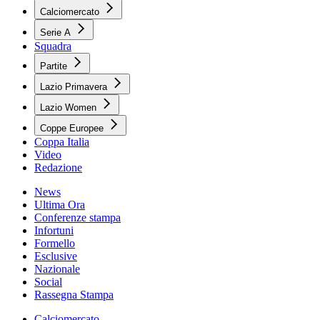
Calciomercato
Serie A
Squadra
Partite
Lazio Primavera
Lazio Women
Coppe Europee
Coppa Italia
Video
Redazione
News
Ultima Ora
Conferenze stampa
Infortuni
Formello
Esclusive
Nazionale
Social
Rassegna Stampa
Calciomercato