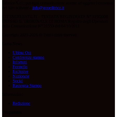
Editrice S.r.l.; per ogni comunicazione avente ad oggetto i contenuti
del Sito scrivere a
info@geoeditrice.it
.
CITTACELESTE.IT - TESTATA REGISTRATA N° 319/2008
PRESSO IL TRIBUNALE DI ROMA Registro degli Operatori
della Comunicazione N° 21553 del 04/10/2011
Copyright 2021-2026 © Tutti i diritti riservati.
Lazio News
Ultima Ora
Conferenze stampa
Infortuni
Formello
Esclusive
Nazionale
Social
Rassegna Stampa
Informazioni
Redazione
Trasparenza