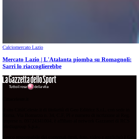
Calciomercato Lazio
Mercato Lazio | L'Atalanta piomba su Romagnoli:
Sarri lo riaccoglierebbe
Cittaceleste.it
Il sito CittàCeleste.it di titolarità di Geo Editrice S.r.l., con sede in
Roma, Via Bomarzo n. 34, C.F, PI e numero di iscrizione al Reg.
Imprese n. 09724341004, è affiliato al network Gazzanet di RCS
Mediagroup S.p.a..
Unico responsabile dei contenuti (testi, foto, video e grafiche) è Geo