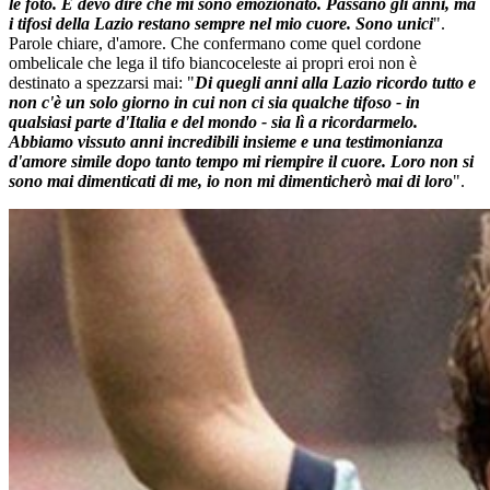
le foto. E devo dire che mi sono emozionato. Passano gli anni, ma
i tifosi della Lazio restano sempre nel mio cuore. Sono unici
".
Parole chiare, d'amore. Che confermano come quel cordone
ombelicale che lega il tifo biancoceleste ai propri eroi non è
destinato a spezzarsi mai: "
Di quegli anni alla Lazio ricordo tutto e
non c'è un solo giorno in cui non ci sia qualche tifoso - in
qualsiasi parte d'Italia e del mondo - sia lì a ricordarmelo.
Abbiamo vissuto anni incredibili insieme e una testimonianza
d'amore simile dopo tanto tempo mi riempire il cuore. Loro non si
sono mai dimenticati di me, io non mi dimenticherò mai di loro
".