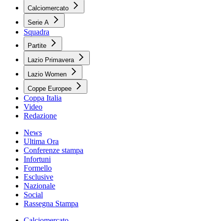
Calciomercato
Serie A
Squadra
Partite
Lazio Primavera
Lazio Women
Coppe Europee
Coppa Italia
Video
Redazione
News
Ultima Ora
Conferenze stampa
Infortuni
Formello
Esclusive
Nazionale
Social
Rassegna Stampa
Calciomercato