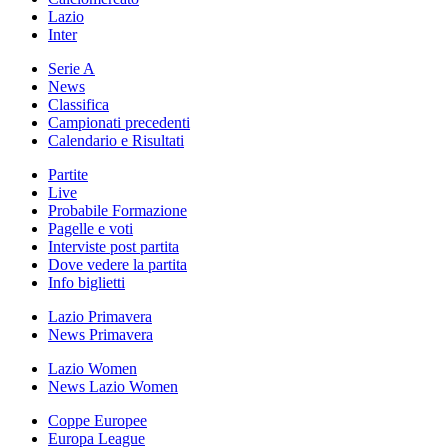
Lazio
Inter
Serie A
News
Classifica
Campionati precedenti
Calendario e Risultati
Partite
Live
Probabile Formazione
Pagelle e voti
Interviste post partita
Dove vedere la partita
Info biglietti
Lazio Primavera
News Primavera
Lazio Women
News Lazio Women
Coppe Europee
Europa League