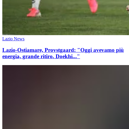
Lazio News
Lazio-Ostiamare, Provstgaard: "Oggi avevamo più
energia, grande ritiro. Doekhi..."