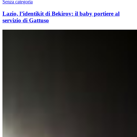
Senza categoria
Lazio, l’identikit di Bekirov: il baby portiere al
servizio di Gattuso