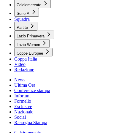
Calciomercato
Serie A
Squadra
Partite
Lazio Primavera
Lazio Women
Coppe Europee
Coppa Italia
Video
Redazione
News
Ultima Ora
Conferenze stampa
Infortuni
Formello
Esclusive
Nazionale
Social
Rassegna Stampa
Calciomercato