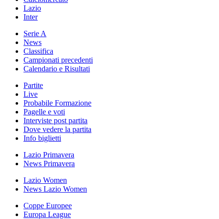
Lazio
Inter
Serie A
News
Classifica
Campionati precedenti
Calendario e Risultati
Partite
Live
Probabile Formazione
Pagelle e voti
Interviste post partita
Dove vedere la partita
Info biglietti
Lazio Primavera
News Primavera
Lazio Women
News Lazio Women
Coppe Europee
Europa League