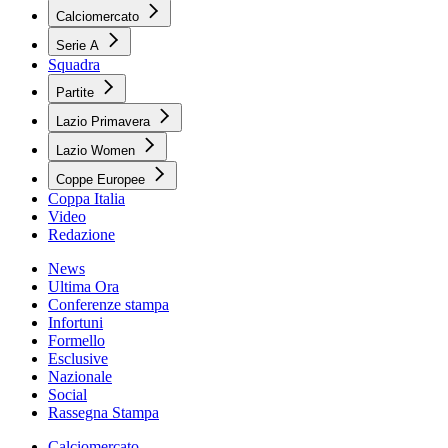
Calciomercato
Serie A
Squadra
Partite
Lazio Primavera
Lazio Women
Coppe Europee
Coppa Italia
Video
Redazione
News
Ultima Ora
Conferenze stampa
Infortuni
Formello
Esclusive
Nazionale
Social
Rassegna Stampa
Calciomercato