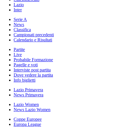
Lazio
Inter
Serie A
News
Classifica
Campionati precedenti
Calendario e Risultati
Partite
Live
Probabile Formazione
Pagelle e voti
Interviste post partita
Dove vedere la partita
Info biglietti
Lazio Primavera
News Primavera
Lazio Women
News Lazio Women
Coppe Europee
Europa League