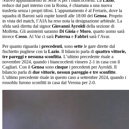
Nuovo appuntamento in Serie A per i biancocelesti. La
Lazio
,
reduce dal pari interno con la Roma, è chiamata a una nuova
trasferta senza i propri tifosi. L'appuntamento è al Ferraris, dove la
squadra di Baroni sarà ospite lunedì alle 18:00 del
Genoa
. Proprio
in vista del match, l’AIA ha reso nota la designazione arbitrale. La
sfida sarà diretta dal signor
Giovanni Ayroldi
della sezione di
Molfetta. Gli assistenti saranno
Di Gioia
e
Moro
, quarto uomo sarà
invece
Cosso
. Al Var ci sarà
Paterna
e
Fabbri
sarà l’Avar.
Per quanto riguarda i
precedenti
, sono
sette
le gare dirette dal
fischietto pugliese con la
Lazio
. Il bilancio parla di
quattro vittorie,
tre pareggi e nessuna sconfitta
. L’ultimo precedente risale a
novembre 2024, quando i biancocelesti vinsero 2-1 in casa con il
Cagliari. Con il
Genoa
sono
cinque
i precedenti per Ayroldi. Il
bilancio parla di
due vittorie, nessun pareggio e tre sconfitte
.
L’ultimo precedente risale in questo caso a settembre 2024, quando i
rossoblu furono sconfitti in casa dal Verona per 2-0.