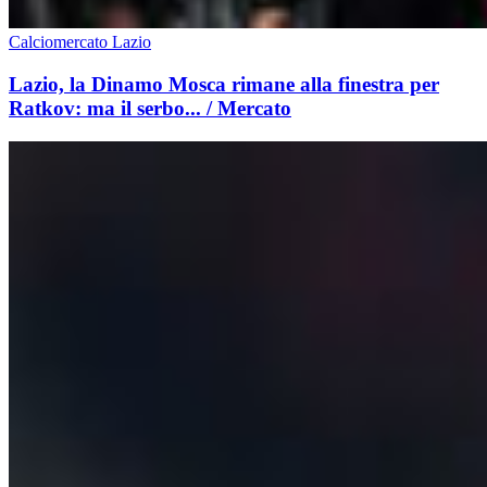
Calciomercato Lazio
Lazio, la Dinamo Mosca rimane alla finestra per
Ratkov: ma il serbo... / Mercato