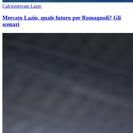
Calciomercato Lazio
Mercato Lazio, quale futuro per Romagnoli? Gli
scenari