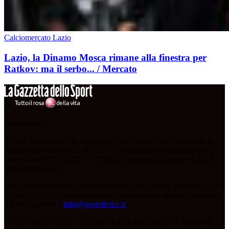
Calciomercato Lazio
Lazio, la Dinamo Mosca rimane alla finestra per
Ratkov: ma il serbo... / Mercato
Cittaceleste.it
Il sito CittàCeleste.it di titolarità di Geo Editrice S.r.l., con sede in
Roma, Via Bomarzo n. 34, C.F, PI e numero di iscrizione al Reg.
Imprese n. 09724341004, è affiliato al network Gazzanet di RCS
Mediagroup S.p.a..
Unico responsabile dei contenuti (testi, foto, video e grafiche) è Geo
Editrice S.r.l.; per ogni comunicazione avente ad oggetto i contenuti
del Sito scrivere a
info@geoeditrice.it
.
CITTACELESTE.IT - TESTATA REGISTRATA N° 319/2008