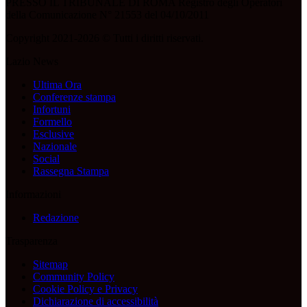
PRESSO IL TRIBUNALE DI ROMA Registro degli Operatori
della Comunicazione N° 21553 del 04/10/2011
Copyright 2021-2026 © Tutti i diritti riservati.
Lazio News
Ultima Ora
Conferenze stampa
Infortuni
Formello
Esclusive
Nazionale
Social
Rassegna Stampa
Informazioni
Redazione
Trasparenza
Sitemap
Community Policy
Cookie Policy e Privacy
Dichiarazione di accessibilità