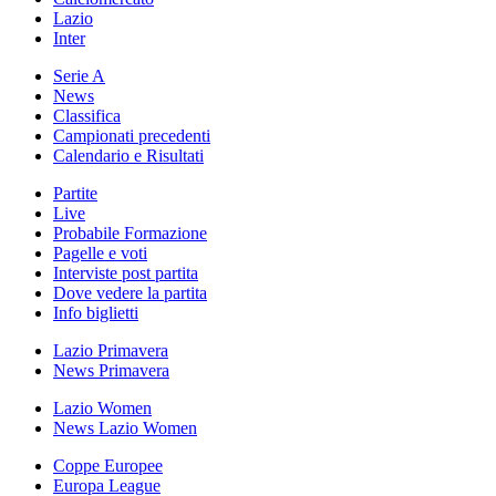
Lazio
Inter
Serie A
News
Classifica
Campionati precedenti
Calendario e Risultati
Partite
Live
Probabile Formazione
Pagelle e voti
Interviste post partita
Dove vedere la partita
Info biglietti
Lazio Primavera
News Primavera
Lazio Women
News Lazio Women
Coppe Europee
Europa League