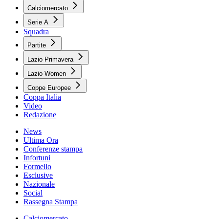
Calciomercato
Serie A
Squadra
Partite
Lazio Primavera
Lazio Women
Coppe Europee
Coppa Italia
Video
Redazione
News
Ultima Ora
Conferenze stampa
Infortuni
Formello
Esclusive
Nazionale
Social
Rassegna Stampa
Calciomercato