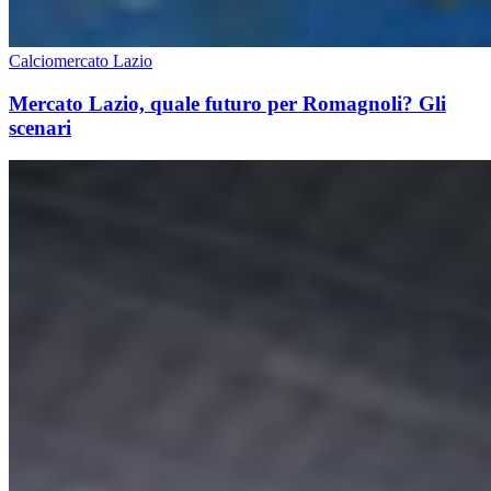
Calciomercato Lazio
Mercato Lazio, quale futuro per Romagnoli? Gli
scenari