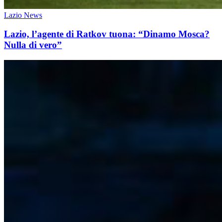
Lazio News
Lazio, l’agente di Ratkov tuona: “Dinamo Mosca?
Nulla di vero”