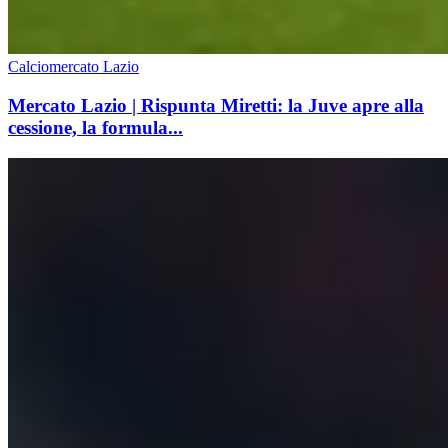
Calciomercato Lazio
Mercato Lazio | Rispunta Miretti: la Juve apre alla
cessione, la formula...