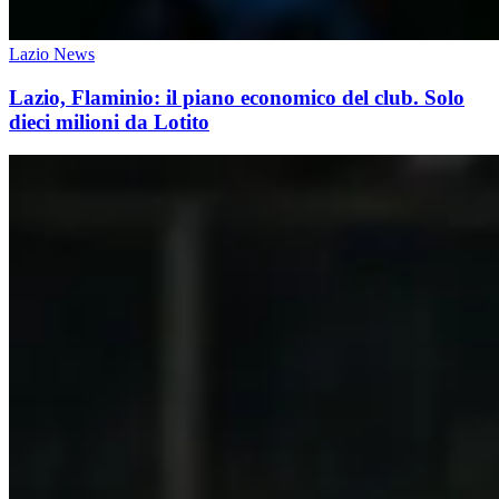
Lazio News
Lazio, Flaminio: il piano economico del club. Solo
dieci milioni da Lotito