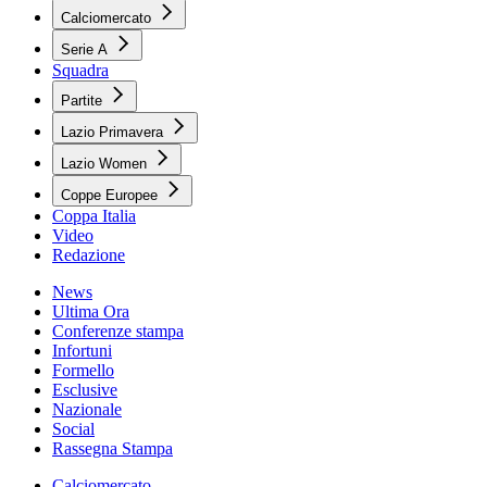
Calciomercato
Serie A
Squadra
Partite
Lazio Primavera
Lazio Women
Coppe Europee
Coppa Italia
Video
Redazione
News
Ultima Ora
Conferenze stampa
Infortuni
Formello
Esclusive
Nazionale
Social
Rassegna Stampa
Calciomercato