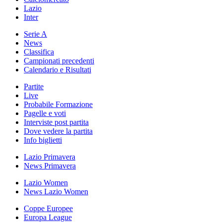
Lazio
Inter
Serie A
News
Classifica
Campionati precedenti
Calendario e Risultati
Partite
Live
Probabile Formazione
Pagelle e voti
Interviste post partita
Dove vedere la partita
Info biglietti
Lazio Primavera
News Primavera
Lazio Women
News Lazio Women
Coppe Europee
Europa League