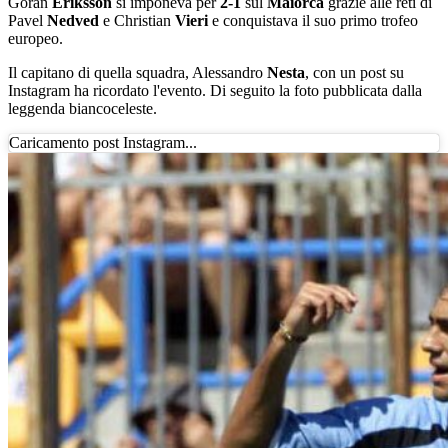
Goran
Eriksson
si imponeva per
2-1
sul
Maiorca
grazie alle reti di
Pavel
Nedved
e Christian
Vieri
e conquistava il suo primo trofeo
europeo.
Il capitano di quella squadra, Alessandro
Nesta
, con un post su
Instagram ha ricordato l'evento. Di seguito la foto pubblicata dalla
leggenda biancoceleste.
Caricamento post Instagram...