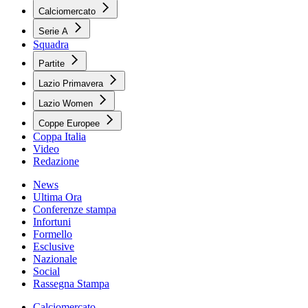
Calciomercato
Serie A
Squadra
Partite
Lazio Primavera
Lazio Women
Coppe Europee
Coppa Italia
Video
Redazione
News
Ultima Ora
Conferenze stampa
Infortuni
Formello
Esclusive
Nazionale
Social
Rassegna Stampa
Calciomercato