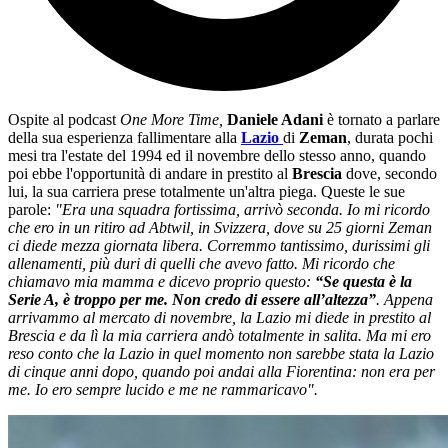
Ospite al podcast
One More Time,
Daniele Adani
è tornato a parlare
della sua esperienza fallimentare alla
Lazio
di
Zeman
, durata pochi
mesi tra l'estate del 1994 ed il novembre dello stesso anno, quando
poi ebbe l'opportunità di andare in prestito al
Brescia
dove, secondo
lui, la sua carriera prese totalmente un'altra piega. Queste le sue
parole:
"Era una squadra fortissima, arrivò seconda. Io mi ricordo
che ero in un ritiro ad Abtwil, in Svizzera, dove su 25 giorni Zeman
ci diede mezza giornata libera. Corremmo tantissimo, durissimi gli
allenamenti, più duri di quelli che avevo fatto. Mi ricordo che
chiamavo mia mamma e dicevo proprio questo:
“Se questa è la
Serie A, è troppo per me. Non credo di essere all’altezza”
.
Appena
arrivammo al mercato di novembre, la Lazio mi diede in prestito al
Brescia e da lì la mia carriera andò totalmente in salita. Ma mi ero
reso conto che la Lazio in quel momento non sarebbe stata la Lazio
di cinque anni dopo, quando poi andai alla Fiorentina: non era per
me. Io ero sempre lucido e me ne rammaricavo".