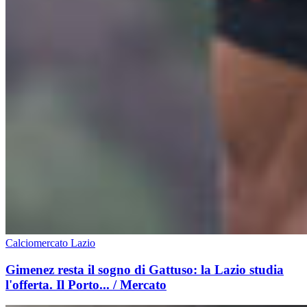
Calciomercato Lazio
Gimenez resta il sogno di Gattuso: la Lazio studia
l'offerta. Il Porto... / Mercato