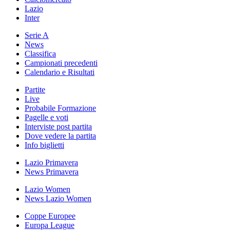
Lazio
Inter
Serie A
News
Classifica
Campionati precedenti
Calendario e Risultati
Partite
Live
Probabile Formazione
Pagelle e voti
Interviste post partita
Dove vedere la partita
Info biglietti
Lazio Primavera
News Primavera
Lazio Women
News Lazio Women
Coppe Europee
Europa League