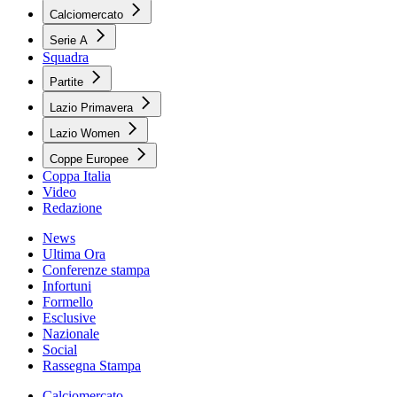
Calciomercato
Serie A
Squadra
Partite
Lazio Primavera
Lazio Women
Coppe Europee
Coppa Italia
Video
Redazione
News
Ultima Ora
Conferenze stampa
Infortuni
Formello
Esclusive
Nazionale
Social
Rassegna Stampa
Calciomercato