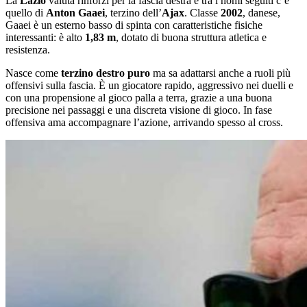
La
Lazio
valuta rinforzi per la fascia destra e tra i nomi seguiti c’è
quello di
Anton Gaaei
, terzino dell’
Ajax
. Classe
2002
, danese,
Gaaei è un esterno basso di spinta con caratteristiche fisiche
interessanti: è alto
1,83 m
, dotato di buona struttura atletica e
resistenza.
Nasce come
terzino destro puro
ma sa adattarsi anche a ruoli più
offensivi sulla fascia. È un giocatore rapido, aggressivo nei duelli e
con una propensione al gioco palla a terra, grazie a una buona
precisione nei passaggi e una discreta visione di gioco. In fase
offensiva ama accompagnare l’azione, arrivando spesso al cross.