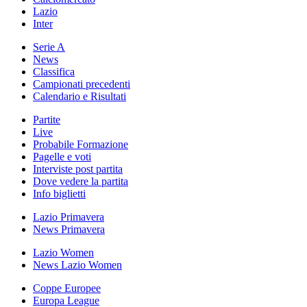
Lazio
Inter
Serie A
News
Classifica
Campionati precedenti
Calendario e Risultati
Partite
Live
Probabile Formazione
Pagelle e voti
Interviste post partita
Dove vedere la partita
Info biglietti
Lazio Primavera
News Primavera
Lazio Women
News Lazio Women
Coppe Europee
Europa League