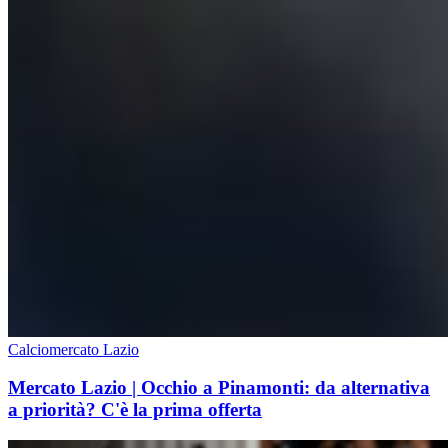
Calciomercato Lazio
Mercato Lazio | Occhio a Pinamonti: da alternativa
a priorità? C'è la prima offerta