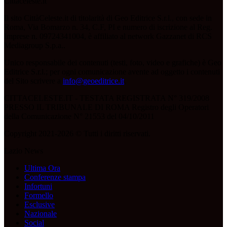
Cittaceleste.it
Il sito CittàCeleste.it di titolarità di Geo Editrice S.r.l., con sede in
Roma, Via Bomarzo n. 34, C.F, PI e numero di iscrizione al Reg.
Imprese n. 09724341004, è affiliato al network Gazzanet di RCS
Mediagroup S.p.a..
Unico responsabile dei contenuti (testi, foto, video e grafiche) è Geo
Editrice S.r.l.; per ogni comunicazione avente ad oggetto i contenuti
del Sito scrivere a
info@geoeditrice.it
.
CITTACELESTE.IT - TESTATA REGISTRATA N° 319/2008
PRESSO IL TRIBUNALE DI ROMA Registro degli Operatori
della Comunicazione N° 21553 del 04/10/2011
Copyright 2021-2026 © Tutti i diritti riservati.
Lazio News
Ultima Ora
Conferenze stampa
Infortuni
Formello
Esclusive
Nazionale
Social