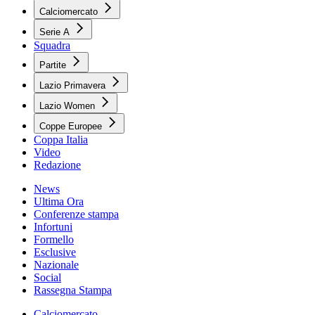
Calciomercato
Serie A
Squadra
Partite
Lazio Primavera
Lazio Women
Coppe Europee
Coppa Italia
Video
Redazione
News
Ultima Ora
Conferenze stampa
Infortuni
Formello
Esclusive
Nazionale
Social
Rassegna Stampa
Calciomercato