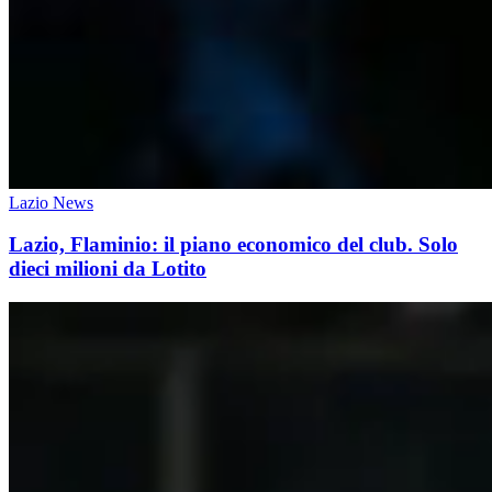
Lazio News
Lazio, Flaminio: il piano economico del club. Solo
dieci milioni da Lotito