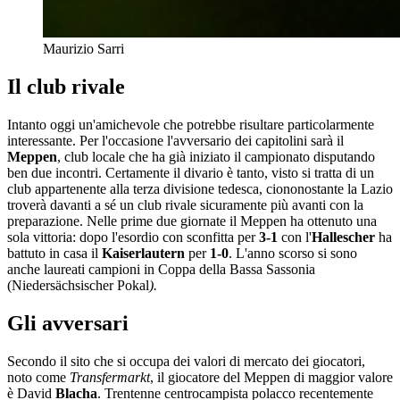
Maurizio Sarri
Il club rivale
Intanto oggi un'amichevole che potrebbe risultare particolarmente
interessante. Per l'occasione l'avversario dei capitolini sarà il
Meppen
, club locale che ha già iniziato il campionato disputando
ben due incontri. Certamente il divario è tanto, visto si tratta di un
club appartenente alla terza divisione tedesca, ciononostante la Lazio
troverà davanti a sé un club rivale sicuramente più avanti con la
preparazione. Nelle prime due giornate il Meppen ha ottenuto una
sola vittoria: dopo l'esordio con sconfitta per
3-1
con l'
Hallescher
ha
battuto in casa il
Kaiserlautern
per
1-0
. L'anno scorso si sono
anche laureati campioni in Coppa della Bassa Sassonia
(Niedersächsischer Pokal
).
Gli avversari
Secondo il sito che si occupa dei valori di mercato dei giocatori,
noto come
Transfermarkt
, il giocatore del Meppen di maggior valore
è David
Blacha
. Trentenne centrocampista polacco recentemente