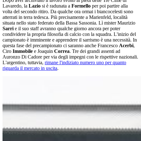
Dopo aver archiviato il lavoro svolto ai piedi delle Tre Cime di
Lavaredo, la
Lazio
si è radunata a
Formello
per poi partire alla
volta del secondo ritiro. Da qualche ora ormai i biancocelesti sono
atterrati in terra tedesca. Più precisamente a Marienfeld, località
situata nello stato federato della Bassa Sassonia. Lì mister Maurizio
Sarri
e il suo staff avranno qualche giorno ancora per poter
condividere la propria filosofia di calcio con la squadra. L'inizio del
campionato è imminente e apprendere il sarrismo è una necessità. In
questa fase del precampionato ci saranno anche Francesco
Acerbi
,
Ciro
Immobile
e Joaquin
Correa
. Tre dei grandi assenti ad
Auronzo Di Cadore per via degli impegni con le rispettive nazionali.
L'argentino, tuttavia,
rimane l'indiziato numero uno per quanto
riguarda il mercato in uscita
.