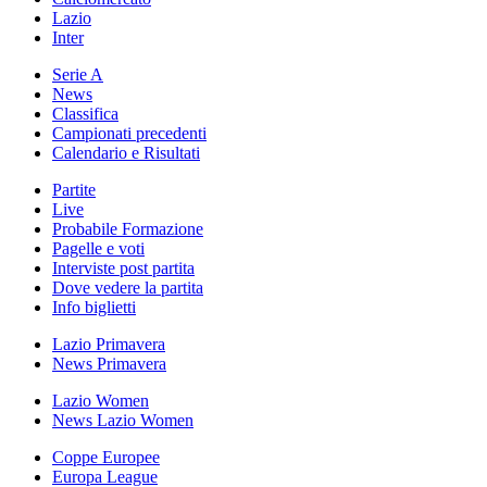
Lazio
Inter
Serie A
News
Classifica
Campionati precedenti
Calendario e Risultati
Partite
Live
Probabile Formazione
Pagelle e voti
Interviste post partita
Dove vedere la partita
Info biglietti
Lazio Primavera
News Primavera
Lazio Women
News Lazio Women
Coppe Europee
Europa League